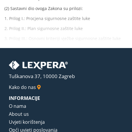
(2) Sastavni dio ovoga Zakona su prilozi:
1. Prilog I.: Procjena sigurnosne zaštite luke
2. Prilog II.: Plan sigurnosne zaštite luke
3. Prilog III.: Osnovni kriteriji vježbe sigurnosne zaštite luke
Tuškanova 37, 10000 Zagreb
Kako do nas
INFORMACIJE
O nama
About us
Uvjeti korištenja
Opći uvjeti poslovanja