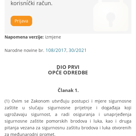
korisnički račun.
Prijava
Napomena verzije:
izmjene
108/2017
30/2021
Narodne novine br.
,
DIO PRVI
OPĆE ODREDBE
Članak 1.
(1) Ovim se Zakonom utvrđuju postupci i mjere sigurnosne 
zaštite u slučaju sigurnosne prijetnje i događaja koji 
ugrožavaju sigurnost, a radi osiguranja i unaprjeđenja 
sigurnosne zaštite pomorskih brodova i luka, kao i druga 
pitanja vezana za sigurnosnu zaštitu brodova i luka otvorenih 
za međunarodni promet.