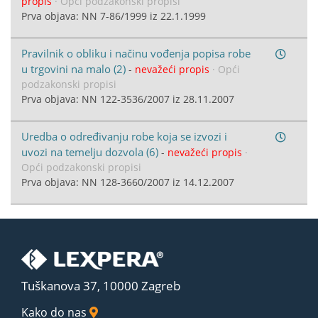
propis
· Opći podzakonski propisi
Prva objava: NN 7-86/1999 iz 22.1.1999
Pravilnik o obliku i načinu vođenja popisa robe
u trgovini na malo (2)
-
nevažeći propis
· Opći
podzakonski propisi
Prva objava: NN 122-3536/2007 iz 28.11.2007
Uredba o određivanju robe koja se izvozi i
uvozi na temelju dozvola (6)
-
nevažeći propis
·
Opći podzakonski propisi
Prva objava: NN 128-3660/2007 iz 14.12.2007
Tuškanova 37, 10000 Zagreb
Kako do nas