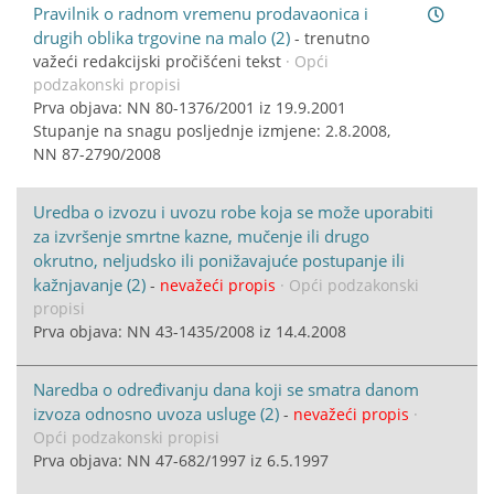
Pravilnik o radnom vremenu prodavaonica i
drugih oblika trgovine na malo (2)
-
trenutno
važeći redakcijski pročišćeni tekst
· Opći
podzakonski propisi
Prva objava: NN 80-1376/2001 iz 19.9.2001
Stupanje na snagu posljednje izmjene: 2.8.2008,
NN 87-2790/2008
Uredba o izvozu i uvozu robe koja se može uporabiti
za izvršenje smrtne kazne, mučenje ili drugo
okrutno, neljudsko ili ponižavajuće postupanje ili
kažnjavanje (2)
-
nevažeći propis
· Opći podzakonski
propisi
Prva objava: NN 43-1435/2008 iz 14.4.2008
Naredba o određivanju dana koji se smatra danom
izvoza odnosno uvoza usluge (2)
-
nevažeći propis
·
Opći podzakonski propisi
Prva objava: NN 47-682/1997 iz 6.5.1997