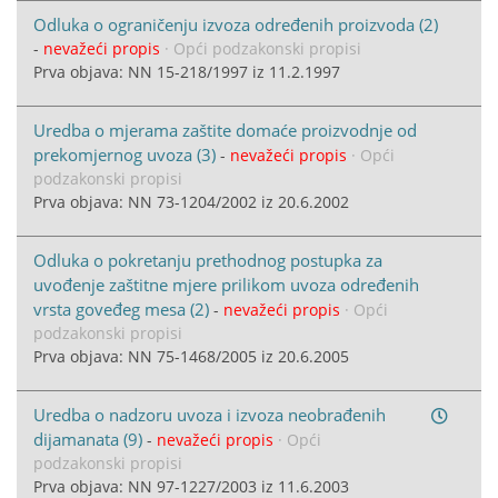
Odluka o ograničenju izvoza određenih proizvoda (2)
-
nevažeći propis
· Opći podzakonski propisi
Prva objava: NN 15-218/1997 iz 11.2.1997
Uredba o mjerama zaštite domaće proizvodnje od
prekomjernog uvoza (3)
-
nevažeći propis
· Opći
podzakonski propisi
Prva objava: NN 73-1204/2002 iz 20.6.2002
Odluka o pokretanju prethodnog postupka za
uvođenje zaštitne mjere prilikom uvoza određenih
vrsta goveđeg mesa (2)
-
nevažeći propis
· Opći
podzakonski propisi
Prva objava: NN 75-1468/2005 iz 20.6.2005
Uredba o nadzoru uvoza i izvoza neobrađenih
dijamanata (9)
-
nevažeći propis
· Opći
podzakonski propisi
Prva objava: NN 97-1227/2003 iz 11.6.2003