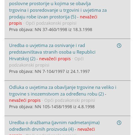
poslovne prostorije u kojima se obavlja
trgovina i posredovanje u trgovini i uvjetima za
prodaju robe izvan prostorija (5)
-
nevažeći
propis
· Opći podzakonski propisi
Prva objava: NN 37-460/1998 iz 18.3.1998
Uredba o uvjetima za osnivanje i rad
predstavništava stranih osoba u Republici
Hrvatskoj (2)
-
nevažeći propis
· Opći
podzakonski propisi
Prva objava: NN 7-104/1997 iz 24.1.1997
Odluka o uvjetima za obavljanje trgovine na veliko i
trgovine s inozemstvom za određenu robu (2)
-
nevažeći propis
· Opći podzakonski propisi
Prva objava: NN 105-1458/1998 iz 4.8.1998
Uredba o dražbama (javnim nadmetanjima)
određenih drvnih proizvoda (4)
-
nevažeći