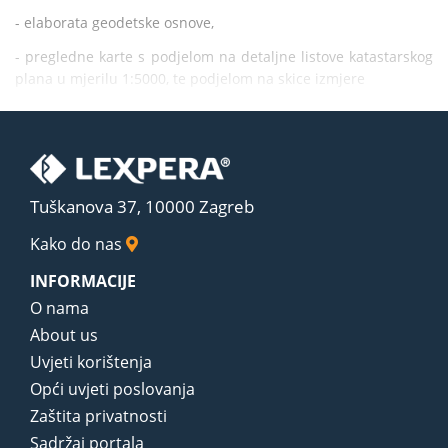
- elaborata geodetske osnove,
- pregledne karte s podjelom na detaljne listove katastarskog 
plana u mjerilu 1:5000, te podjelom na skice izmjere
Tuškanova 37, 10000 Zagreb
Kako do nas
INFORMACIJE
O nama
About us
Uvjeti korištenja
Opći uvjeti poslovanja
Zaštita privatnosti
Sadržaj portala