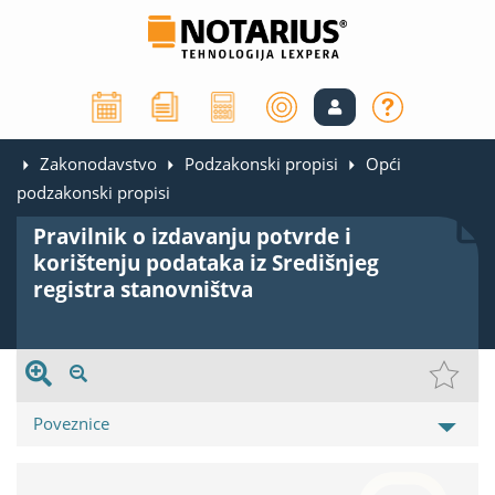
Zakonodavstvo
Podzakonski propisi
Opći
podzakonski propisi
Pravilnik o izdavanju potvrde i
korištenju podataka iz Središnjeg
registra stanovništva
Poveznice