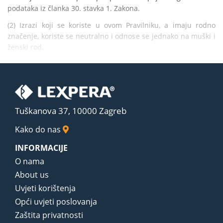
podataka iz članka 30. stavka 1. Zakona.
(2) Izrazi koji se koriste u ovom Pravilniku, a imaju rodno 
značenje, koriste se neutralno i odnose se jednako na muški i 
ženski rod.
Tuškanova 37, 10000 Zagreb
Kako do nas
INFORMACIJE
O nama
About us
Uvjeti korištenja
Opći uvjeti poslovanja
Zaštita privatnosti