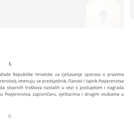
I.
lade Republike Hrvatske za rješavanje sporova o pravima 
renstvo), imenuju se predsjednik, članovi i tajnik Povjerenstva 
a stvarnih troškova nastalih u vezi s postupkom i nagrada 
ku Povjerenstva, zapisničaru, vještacima i drugim osobama u 
II.