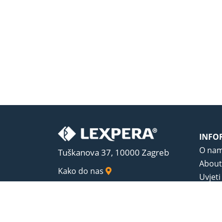
INFO
O na
Tuškanova 37, 10000 Zagreb
About
Kako do nas
Uvjeti
Opći u
Zaštit
Sadrža