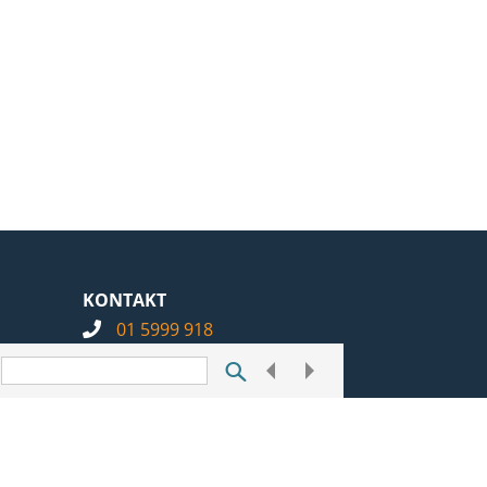
KONTAKT
01 5999 918
info@notarius.hr