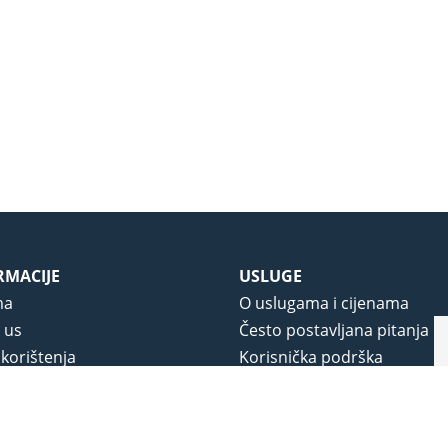
RMACIJE
USLUGE
ma
O uslugama i cijenama
 us
Često postavljana pitanja
 korištenja
Korisnička podrška
vjeti poslovanja
O novom portalu
a privatnosti
j portala