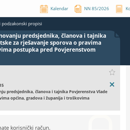
Kalendar
NN
85
/
2026
Ko
 podzakonski propisi
novanju predsjednika, članova i tajnika
tske za rješavanje sporova o pravima
kovima postupka pred Povjerenstvom
15
ju predsjednika, članova i tajnika Povjerenstva Vlade
vima općina, gradova i županija i troškovima
te korisnički račun.