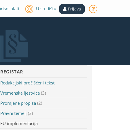
risni alati
U središtu
Prijava
REGISTAR
Redakcijski pročišćeni tekst
Vremenska ljestvica
(3)
Promjene propisa
(2)
Pravni temelj
(3)
EU implementacija