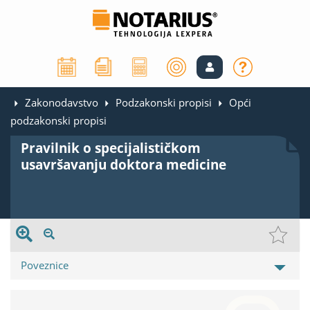
Zakonodavstvo
Podzakonski propisi
Opći
podzakonski propisi
Pravilnik o specijalističkom
usavršavanju doktora medicine
Poveznice