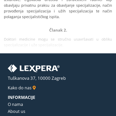
obavljaju privatnu praksu za obavljanje specijalizacije, način 
provođenja specijalizacija i užih specijalizacija te način 
polaganja specijalističkog ispita.
Članak 2.
Doktori medicine mogu se stručno usavršavati u obliku 
specijalizacije i uže specijalizacije.
Tuškanova 37, 10000 Zagreb
Kako do nas
INFORMACIJE
O nama
About us