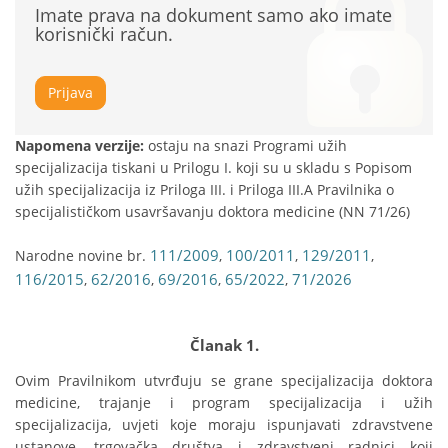
Imate prava na dokument samo ako imate
korisnički račun.
Prijava
Napomena verzije:
ostaju na snazi Programi užih
specijalizacija tiskani u Prilogu I. koji su u skladu s Popisom
užih specijalizacija iz Priloga III. i Priloga III.A Pravilnika o
specijalističkom usavršavanju doktora medicine (NN 71/26)
111/2009
100/2011
129/2011
Narodne novine br.
,
,
,
116/2015
62/2016
69/2016
65/2022
71/2026
,
,
,
,
Članak 1.
Ovim Pravilnikom utvrđuju se grane specijalizacija doktora 
medicine, trajanje i program specijalizacija i užih 
specijalizacija, uvjeti koje moraju ispunjavati zdravstvene 
ustanove, trgovačka društva i zdravstveni radnici koji 