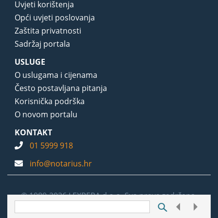
Uvjeti korištenja
Opći uvjeti poslovanja
Zaštita privatnosti
Sadržaj portala
USLUGE
O uslugama i cijenama
Često postavljana pitanja
Korisnička podrška
O novom portalu
KONTAKT
01 5999 918
info@notarius.hr
© 1989-2026 LEXPERA d.o.o. Sva prava zadržana.
Postavke kolačića