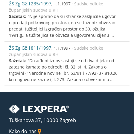
ŽS Zg Gž 1285/1997
; 1.1.1997
· Sudske odluke
županijskih sudova u RH
Sažetak:
"Nije sporno da su stranke zaključile ugovor
o prodaji potkrovnog prostora, da se tuženik obvezao
predati tužiteljici izgrađen prostor do 30. ožujka
1991.g., a tužiteljica se obvezala ugovorenu cijenu ...
ŽS Zg Gž 1811/1997
; 1.1.1997
· Sudske odluke
županijskih sudova u RH
Sažetak:
"Dosuđeni iznos sastoji se od dva dijela: od
zatezne kamate po odredbi čl. 32. st. 4. Zakona o
trgovini ("Narodne novine" br. 53/91 i 77/92) 37.810,26
kn i ugovorne kazne (čl. 273. Zakona o obveznim o ...
Tuškanova 37, 10000 Zagreb
Kako do nas