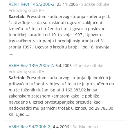
VSRH Revt 145/2006-2
; 23.11.2006
· Sudske odluke
Vrhovnog suda RH
Sažetak:
Presudom suda prvog stupnja suđeno je: I.
1. Utvrđuje se da su raskinuti ugovori zaključeni
između tužitelja i tuženika i to: Ugovor o poslovno
tehničkoj suradnji od 10. travnja 1997., Ugovor o
trgovačkom zastupanju i prodaji osiguranja od 31.
srpnja 1997., Ugovor o kreditu broj: … od 18. travnja
....
VSRH Rev 139/2006-2
; 6.4.2006
· Sudske odluke
Vrhovnog suda RH
Sažetak:
Presudom suda prvog stupnja djelomično je
prihvaćen tužbeni zahtjev tužitelja te je presuđeno da
mu je tuženik dužan isplatiti 162.383,02 kn sa
zakonskom zateznom kamatom kako je pobliže
navedeno u izreci prvostupanjske presude, kao i
nadoknaditi mu parnični trošak u iznosu od 29.783,30
kn. Ujed ....
VSRH Rev 94/2006-2
; 4.4.2006
· Sudske odluke