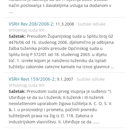
način poslovanja s davateljima usluga sa dodanom v
....
VSRH Rev 208/2008-2
; 11.3.2008
· Sudske odluke
Vrhovnog suda RH
Sažetak:
Presudom Županijskog suda u Splitu broj Gž
4476/06 od 16. studenog 2006. djelomično je odbijena
žalba tuženika protiv presude Općinskog suda u
Splitu broj P 572/01 od 18. studenog 2003. u dijelu
toč. 1. izreke kojom je naloženo tuženiku da isplati
tužitelju zakonske zatezne kamate na iznos glavnice ...
VSRH Revt 159/2006-2
; 9.1.2007
· Sudske odluke
Vrhovnog suda RH
Sažetak:
Presudom suda prvog stupnja je suđeno: "I.
Utvrđuje se da su I-tuženik, II-tuženik i III-tuženik
neovlaštenom uporabom žigova tužitelja A. C. O. S. V.
&. l. u proizvodnji i prometu, počinili povredu
tužiteljevih prava na žig iz čl. 118. Zakona o
industrijskom vlasništvu. II. Utvrđuje se da ......