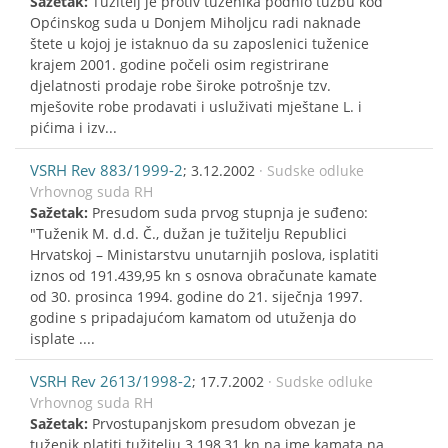
Sažetak:
Tužitelj je protiv tuženika podnio tužbu kod
Općinskog suda u Donjem Miholjcu radi naknade
štete u kojoj je istaknuo da su zaposlenici tuženice
krajem 2001. godine počeli osim registrirane
djelatnosti prodaje robe široke potrošnje tzv.
mješovite robe prodavati i usluživati mještane L. i
pićima i izv...
VSRH Rev 883/1999-2
; 3.12.2002
· Sudske odluke
Vrhovnog suda RH
Sažetak:
Presudom suda prvog stupnja je suđeno:
"Tuženik M. d.d. Č., dužan je tužitelju Republici
Hrvatskoj – Ministarstvu unutarnjih poslova, isplatiti
iznos od 191.439,95 kn s osnova obračunate kamate
od 30. prosinca 1994. godine do 21. siječnja 1997.
godine s pripadajućom kamatom od utuženja do
isplate ....
VSRH Rev 2613/1998-2
; 17.7.2002
· Sudske odluke
Vrhovnog suda RH
Sažetak:
Prvostupanjskom presudom obvezan je
tuženik platiti tužitelju 3.198,31 kn na ime kamata na