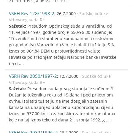
21. 10. 1993., a od 22. 10. 19 ...
VSRH Rev 128/1998-2
; 26.7.2000
· Sudske odluke
Vrhovnog suda RH
Sažetak:
Presudom Općinskog suda u Varaždinu od
11. veljače 1997. godine broj P-550/96-30 suđeno je:
"Tuženik Fond u stambeno-komunalnom i cestovnom
gospodarstvu Varaždin dužan je isplatiti tužitelju S.A.
iznos od 964,84 DEM u protuvrijednosti valute
Hrvatske po srednjem tečaju Narodne banke Hrvatske
na d ....
VSRH Rev 2050/1997-2
; 12.7.2000
· Sudske odluke
Vrhovnog suda RH
Sažetak:
Presudom suda prvog stupnja je suđeno: "I.
Dužan je tuženik u roku od 15 dana i pod prijetnjom
ovrhe, isplatiti tužitelju na ime dospjelih zateznih
kamata na unaprijed uplaćenu kupoprodajnu cijenu
iznos od 937,00 kn, sa zakonskim zateznim kamatama
koje na taj iznos teku od dana 21. srpnja 1992. g ....
VSRH Rev 2032/1996-2
; 26.4.2000
· Sudske odluke