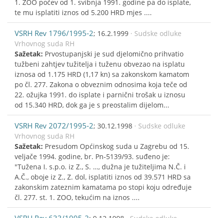
1. ZOO počev od 1. svibnja 1991. godine pa do isplate,
te mu isplatiti iznos od 5.200 HRD mjes ....
VSRH Rev 1796/1995-2
; 16.2.1999
· Sudske odluke
Vrhovnog suda RH
Sažetak:
Prvostupanjski je sud djelomično prihvatio
tužbeni zahtjev tužitelja i tuženu obvezao na isplatu
iznosa od 1.175 HRD (1,17 kn) sa zakonskom kamatom
po čl. 277. Zakona o obveznim odnosima koja teče od
22. ožujka 1991. do isplate i parnični trošak u iznosu
od 15.340 HRD, dok ga je s preostalim dijelom...
VSRH Rev 2072/1995-2
; 30.12.1998
· Sudske odluke
Vrhovnog suda RH
Sažetak:
Presudom Općinskog suda u Zagrebu od 15.
veljače 1994. godine, br. Pn-5139/93. suđeno je:
"Tužena I. s.p.o. iz Z., S. …, dužna je tužiteljima N.Č. i
A.Č., oboje iz Z., Z. dol, isplatiti iznos od 39.571 HRD sa
zakonskim zateznim kamatama po stopi koju određuje
čl. 277. st. 1. ZOO, tekućim na iznos ....
VSRH Rev 633/1995-2