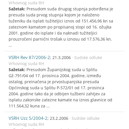
Vrhovnog suda RH
Sažetak:
Presudom suda drugog stupnja potvrđena je
presuda suda prvog stupnja kojom je naloženo
tuženiku da isplati tužiteljici iznos od 151.456,96 kn sa
zateznom kamatom po propisanoj stopi od 16. ožujka
2001. godine do isplate i da naknadi tužiteljici
prouzročeni parnični trošak u iznosu od 17.576,36 kn.
...
VSRH Rev 87/2006-2
; 21.3.2006
· Sudske odluke
Vrhovnog suda RH
Sažetak:
Presudom Županijskog suda u Splitu
Gž-791/04 od 17. prosinca 2004. godine, između
ostalog, preinačena je prvostupanjska presuda
Općinskog suda u Splitu P-572/01 od 17. prosinca
2004. godine tako da je odbijen tužbeni zahtjev za
isplatu zakonske zatezne kamate na iznos glavnice od
111.564,32 kuna za ...
VSRH Uzz 5/2004-2
; 23.2.2006
· Sudske odluke
Vrhovnog suda RH