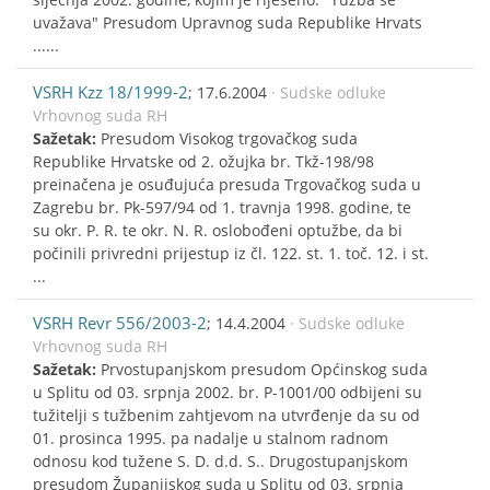
uvažava" Presudom Upravnog suda Republike Hrvats
......
VSRH Kzz 18/1999-2
; 17.6.2004
· Sudske odluke
Vrhovnog suda RH
Sažetak:
Presudom Visokog trgovačkog suda
Republike Hrvatske od 2. ožujka br. Tkž-198/98
preinačena je osuđujuća presuda Trgovačkog suda u
Zagrebu br. Pk-597/94 od 1. travnja 1998. godine, te
su okr. P. R. te okr. N. R. oslobođeni optužbe, da bi
počinili privredni prijestup iz čl. 122. st. 1. toč. 12. i st.
...
VSRH Revr 556/2003-2
; 14.4.2004
· Sudske odluke
Vrhovnog suda RH
Sažetak:
Prvostupanjskom presudom Općinskog suda
u Splitu od 03. srpnja 2002. br. P-1001/00 odbijeni su
tužitelji s tužbenim zahtjevom na utvrđenje da su od
01. prosinca 1995. pa nadalje u stalnom radnom
odnosu kod tužene S. D. d.d. S.. Drugostupanjskom
presudom Županijskog suda u Splitu od 03. srpnja