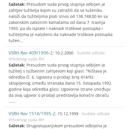
Sažetak:
Presudom suda prvog stupnja odbijen je
zahtjev tužitelja kojim su zatražili da se tuženiku
naloži da tužiteljima plati iznos od 138.748,00 kn sa
zakonskim zateznim kamatama od dana 7. travnja
1993. pa do isplate i naknadi troškove postupka i
tužiteljima je naloženo da naknade troškove postupka
tužen...
VSRH Rev 409/1996-2
; 10.2.2000
· Sudske odluke
Vrhovnog suda RH
Sažetak:
Presudom suda prvog stupnja odbijen je
tužitelj s tužbenim zahtjevom koji glasi: "Ništava je
odredba čl. 6. Ugovora o prodaji broj 414/92
sklopljenog između stranaka dana 15. listopada 1992.
godine koja odredba glasi: Ugovorne strane utvrđuju
da ovaj ugovor o prodaji predstavlja konačni obraču
......
VSRH Rev 1514/1995-2
; 15.12.1999
· Sudske odluke
Vrhovnog suda RH
Sažetak:
Drugostupanjskom presudom odbijena je