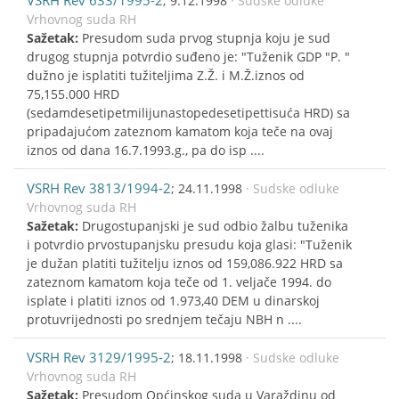
; 9.12.1998
· Sudske odluke
Vrhovnog suda RH
Sažetak:
Presudom suda prvog stupnja koju je sud
drugog stupnja potvrdio suđeno je: "Tuženik GDP "P. "
dužno je isplatiti tužiteljima Z.Ž. i M.Ž.iznos od
75,155.000 HRD
(sedamdesetipetmilijunastopedesetipettisuća HRD) sa
pripadajućom zateznom kamatom koja teče na ovaj
iznos od dana 16.7.1993.g., pa do isp ....
VSRH Rev 3813/1994-2
; 24.11.1998
· Sudske odluke
Vrhovnog suda RH
Sažetak:
Drugostupanjski je sud odbio žalbu tuženika
i potvrdio prvostupanjsku presudu koja glasi: "Tuženik
je dužan platiti tužitelju iznos od 159,086.922 HRD sa
zateznom kamatom koja teče od 1. veljače 1994. do
isplate i platiti iznos od 1.973,40 DEM u dinarskoj
protuvrijednosti po srednjem tečaju NBH n ....
VSRH Rev 3129/1995-2
; 18.11.1998
· Sudske odluke
Vrhovnog suda RH
Sažetak:
Presudom Općinskog suda u Varaždinu od