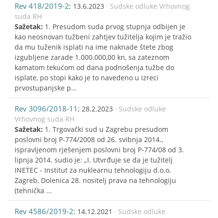
Rev 418/2019-2
; 13.6.2023
· Sudske odluke Vrhovnog
suda RH
Sažetak:
1. Presudom suda prvog stupnja odbijen je
kao neosnovan tužbeni zahtjev tužitelja kojim je tražio
da mu tuženik isplati na ime naknade štete zbog
izgubljene zarade 1.000.000,00 kn, sa zateznom
kamatom tekućom od dana podnošenja tužbe do
isplate, po stopi kako je to navedeno u izreci
prvostupanjske p...
Rev 3096/2018-11
; 28.2.2023
· Sudske odluke
Vrhovnog suda RH
Sažetak:
1. Trgovački sud u Zagrebu presudom
poslovni broj P-774/2008 od 26. svibnja 2014.,
ispravljenom rješenjem poslovni broj P-774/08 od 3.
lipnja 2014. sudio je: „I. Utvrđuje se da je tužitelj
INETEC - Institut za nuklearnu tehnologiju d.o.o.
Zagreb, Dolenica 28. nositelj prava na tehnologiju
(tehnička ...
Rev 4586/2019-2
; 14.12.2021
· Sudske odluke