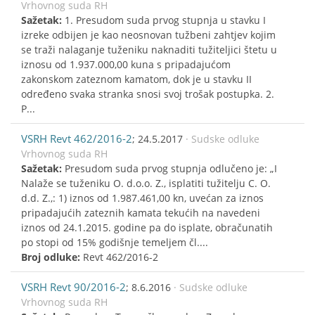
Vrhovnog suda RH
Sažetak:
1. Presudom suda prvog stupnja u stavku I
izreke odbijen je kao neosnovan tužbeni zahtjev kojim
se traži nalaganje tuženiku naknaditi tužiteljici štetu u
iznosu od 1.937.000,00 kuna s pripadajućom
zakonskom zateznom kamatom, dok je u stavku II
određeno svaka stranka snosi svoj trošak postupka. 2.
P...
VSRH Revt 462/2016-2
; 24.5.2017
· Sudske odluke
Vrhovnog suda RH
Sažetak:
Presudom suda prvog stupnja odlučeno je: „I
Nalaže se tuženiku O. d.o.o. Z., isplatiti tužitelju C. O.
d.d. Z.,: 1) iznos od 1.987.461,00 kn, uvećan za iznos
pripadajućih zateznih kamata tekućih na navedeni
iznos od 24.1.2015. godine pa do isplate, obračunatih
po stopi od 15% godišnje temeljem čl....
Broj odluke:
Revt 462/2016-2
VSRH Revt 90/2016-2
; 8.6.2016
· Sudske odluke
Vrhovnog suda RH