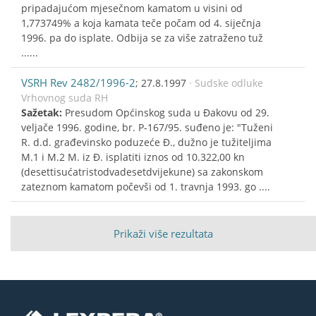
pripadajućom mjesečnom kamatom u visini od
1,773749% a koja kamata teče počam od 4. siječnja
1996. pa do isplate. Odbija se za više zatraženo tuž
......
VSRH Rev 2482/1996-2
; 27.8.1997
· Sudske odluke
Vrhovnog suda RH
Sažetak:
Presudom Općinskog suda u Đakovu od 29.
veljače 1996. godine, br. P-167/95. suđeno je: "Tuženi
R. d.d. građevinsko poduzeće Đ., dužno je tužiteljima
M.1 i M.2 M. iz Đ. isplatiti iznos od 10.322,00 kn
(desettisućatristodvadesetdvijekune) sa zakonskom
zateznom kamatom počevši od 1. travnja 1993. go ....
Prikaži više rezultata