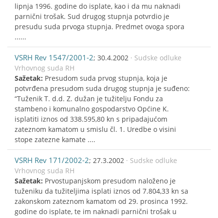
lipnja 1996. godine do isplate, kao i da mu naknadi
parnični trošak. Sud drugog stupnja potvrdio je
presudu suda prvoga stupnja. Predmet ovoga spora
......
VSRH Rev 1547/2001-2
; 30.4.2002
· Sudske odluke
Vrhovnog suda RH
Sažetak:
Presudom suda prvog stupnja, koja je
potvrđena presudom suda drugog stupnja je suđeno:
“Tuženik T. d.d. Z. dužan je tužitelju Fondu za
stambeno i komunalno gospodarstvo Općine K.
isplatiti iznos od 338.595,80 kn s pripadajućom
zateznom kamatom u smislu čl. 1. Uredbe o visini
stope zatezne kamate ....
VSRH Rev 171/2002-2
; 27.3.2002
· Sudske odluke
Vrhovnog suda RH
Sažetak:
Prvostupanjskom presudom naloženo je
tuženiku da tužiteljima isplati iznos od 7.804,33 kn sa
zakonskom zateznom kamatom od 29. prosinca 1992.
godine do isplate, te im naknadi parnični trošak u