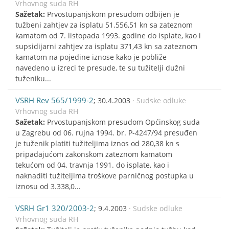
Vrhovnog suda RH
Sažetak:
Prvostupanjskom presudom odbijen je
tužbeni zahtjev za isplatu 51.556,51 kn sa zateznom
kamatom od 7. listopada 1993. godine do isplate, kao i
supsidijarni zahtjev za isplatu 371,43 kn sa zateznom
kamatom na pojedine iznose kako je pobliže
navedeno u izreci te presude, te su tužitelji dužni
tuženiku...
VSRH Rev 565/1999-2
; 30.4.2003
· Sudske odluke
Vrhovnog suda RH
Sažetak:
Prvostupanjskom presudom Općinskog suda
u Zagrebu od 06. rujna 1994. br. P-4247/94 presuđen
je tuženik platiti tužiteljima iznos od 280,38 kn s
pripadajućom zakonskom zateznom kamatom
tekućom od 04. travnja 1991. do isplate, kao i
naknaditi tužiteljima troškove parničnog postupka u
iznosu od 3.338,0...
VSRH Gr1 320/2003-2
; 9.4.2003
· Sudske odluke
Vrhovnog suda RH