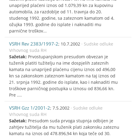
unaprijed plaćeni iznos od 1.079,39 kn za kupovinu
automobila, za razdoblje od 11. travnja do 20.
studenog 1992. godine, sa zateznom kamatom od 4.
ožujka 1993. godine do isplate i naknaditi mu
parnične troškov...
VSRH Rev 2383/1997-2
; 10.7.2002
· Sudske odluke
Vrhovnog suda RH
Sažetak:
Prvostupanjskom presudom obvezan je
tuženik platiti tužitelju na ime dospjelih zateznih
kamata na unaprijed plaćenu cijenu iznos od 496,00
kn sa zakonskom zateznom kamatom na taj iznos od
21. srpnja 1992. godine do isplate, kao i naknaditi mu
troškove parničnog postupka u iznosu od 836,66 kn.
Pre ....
VSRH Gzz 1/2001-2
; 7.5.2002
· Sudske odluke
Vrhovnog suda RH
Sažetak:
Presudom suda prvoga stupnja odbijen je
zahtjev tužitelja da mu tuženik plati zakonsku zateznu
kamatu na iznos od 478.896,94 kn koja teče od 30.