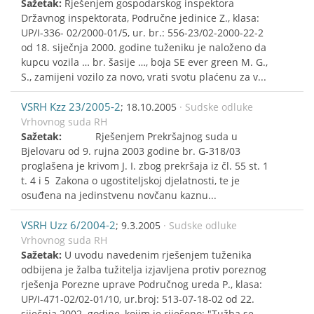
Sažetak:
Rješenjem gospodarskog inspektora
Državnog inspektorata, Područne jedinice Z., klasa:
UP/I-336- 02/2000-01/5, ur. br.: 556-23/02-2000-22-2
od 18. siječnja 2000. godine tuženiku je naloženo da
kupcu vozila … br. šasije …, boja SE ever green M. G.,
S., zamijeni vozilo za novo, vrati svotu plaćenu za v...
VSRH Kzz 23/2005-2
; 18.10.2005
· Sudske odluke
Vrhovnog suda RH
Sažetak:
Rješenjem Prekršajnog suda u
Bjelovaru od 9. rujna 2003 godine br. G-318/03
proglašena je krivom J. I. zbog prekršaja iz čl. 55 st. 1
t. 4 i 5 Zakona o ugostiteljskoj djelatnosti, te je
osuđena na jedinstvenu novčanu kaznu...
VSRH Uzz 6/2004-2
; 9.3.2005
· Sudske odluke
Vrhovnog suda RH
Sažetak:
U uvodu navedenim rješenjem tuženika
odbijena je žalba tužitelja izjavljena protiv poreznog
rješenja Porezne uprave Područnog ureda P., klasa:
UP/I-471-02/02-01/10, ur.broj: 513-07-18-02 od 22.
siječnja 2002. godine, kojim je riješeno: "Tužba se