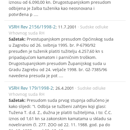
iznosu od 6.090,00 kn. Drugostupanjskom presudom
odbijena je žalba tuženika kao neosnovana i
potvrđena p ....
VSRH Rev 2156/1998-2
; 11.7.2001
· Sudske odluke
Vrhovnog suda RH
Sažetak:
Prvostupanjskom presudom Općinskog suda
u Zagrebu od 26. svibnja 1995. br. P-6790/92
presuđen je tuženik platiti tužitelju 4.257,60 kn s
pripadajućom kamatom i parničnim troškom.
Drugostupanjskom presudom Županijskog suda u
Gradu Zagrebu od 24. veljače 1998. br. Gž-7385/96
navedena presuda je pot ....
VSRH Rev 179/1998-2
; 26.4.2001
· Sudske odluke
Vrhovnog suda RH
Sažetak:
Presudom suda prvog stupnja odlučeno je
kako slijedi: “I. Odbija se tužbeni zahtjev koji glasi:
Tužena T. d.d. Z., dužna je platiti tužiteljima, i to: Ć.C.
iznos od 1,61 kn sa zakonskim kamatama u skladu sa
noveliranim čl. 277. ZOO od 22. 11. 1988. god. pa do