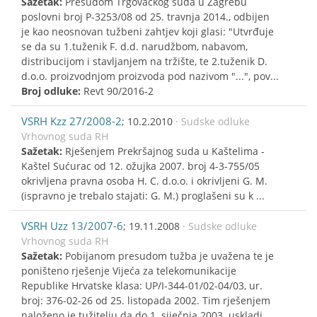
Sažetak:
Presudom Trgovačkog suda u Zagrebu
poslovni broj P-3253/08 od 25. travnja 2014., odbijen
je kao neosnovan tužbeni zahtjev koji glasi: "Utvrđuje
se da su 1.tuženik F. d.d. narudžbom, nabavom,
distribucijom i stavljanjem na tržište, te 2.tuženik D.
d.o.o. proizvodnjom proizvoda pod nazivom "...", pov...
Broj odluke:
Revt 90/2016-2
VSRH Kzz 27/2008-2
; 10.2.2010
· Sudske odluke
Vrhovnog suda RH
Sažetak:
Rješenjem Prekršajnog suda u Kaštelima -
Kaštel Sućurac od 12. ožujka 2007. broj 4-3-755/05
okrivljena pravna osoba H. C. d.o.o. i okrivljeni G. M.
(ispravno je trebalo stajati: G. M.) proglašeni su k ...
VSRH Uzz 13/2007-6
; 19.11.2008
· Sudske odluke
Vrhovnog suda RH
Sažetak:
Pobijanom presudom tužba je uvažena te je
poništeno rješenje Vijeća za telekomunikacije
Republike Hrvatske klasa: UP/I-344-01/02-04/03, ur.
broj: 376-02-26 od 25. listopada 2002. Tim rješenjem
naloženo je tužitelju da do 1. siječnja 2003. uskladi