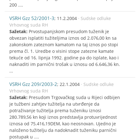
200 ....
VSRH Gzz 52/2001-3
; 11.2.2004
· Sudske odluke
Vrhovnog suda RH
Sažetak:
Prvostupanjskom presudom tuženik je
obvezan isplatiti tužiteljima iznos od 2.076,00 kn sa
zakonskom zateznom kamatom na taj iznos po stopi
prema čl. 1. Uredbe o visini stope zatezne kamate
tekuće od 16. lipnja 1992. godine pa do isplate, kao i
naknaditi im parnični trošak u iznosu od 6.646,36 kn.
...
VSRH Gzz 209/2003-2
; 22.1.2004
· Sudske odluke
Vrhovnog suda RH
Sažetak:
Presudom Trgovačkog suda u Rijeci odbijen
je tužbeni zahtjev tužitelja na utvrđenje da
potraživanje tužitelja prema tuženiku iznosi
280.789,56 kn koji iznos predstavlja protuvrijednost
iznosa od 75.416,19DEM, kao neosnovan. Ujedno je
naloženo tužitelju da nadoknadit tuženiku parnični
postupak u ....