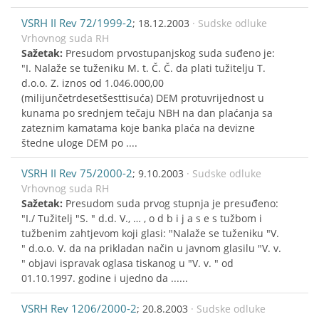
VSRH II Rev 72/1999-2
; 18.12.2003
· Sudske odluke
Vrhovnog suda RH
Sažetak:
Presudom prvostupanjskog suda suđeno je:
"I. Nalaže se tuženiku M. t. Č. Č. da plati tužitelju T.
d.o.o. Z. iznos od 1.046.000,00
(milijunčetrdesetšesttisuća) DEM protuvrijednost u
kunama po srednjem tečaju NBH na dan plaćanja sa
zateznim kamatama koje banka plaća na devizne
štedne uloge DEM po ....
VSRH II Rev 75/2000-2
; 9.10.2003
· Sudske odluke
Vrhovnog suda RH
Sažetak:
Presudom suda prvog stupnja je presuđeno:
"I./ Tužitelj "S. " d.d. V., … , o d b i j a s e s tužbom i
tužbenim zahtjevom koji glasi: "Nalaže se tuženiku "V.
" d.o.o. V. da na prikladan način u javnom glasilu "V. v.
" objavi ispravak oglasa tiskanog u "V. v. " od
01.10.1997. godine i ujedno da ......
VSRH Rev 1206/2000-2
; 20.8.2003
· Sudske odluke