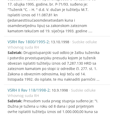
17. ožujka 1995. godine, br. P-71/93. suđeno je:
"Tuženik "C. - H. " d.d. V. dužan je tužitelju M.T.
isplatiti iznos od 11.087,81 kn
(jedanaesttisućaosmdesetsedam kuna i
osamdesetjednu lipu) sa zakonskom zateznom
kamatom tekućom od 19. siječnja 1993. godine ....
VSRH Rev 1800/1995-2
; 13.10.1998
· Sudske odluke
Vrhovnog suda RH
Sažetak:
Drugostupanjski sud odbio je žalbu tuženika
i potvrdio prvostupanjsku presudu kojom je tuženik
obvezan isplatiti tužitelju iznos od 7,287.130 HRD sa
zateznom kamatom po stopi iz odredbe čl. 277. st. 1.
Zakona o obveznim odnosima, koji teču od 14.
listopada 1992. do isplate, te mu naknaditi parnični ...
VSRH II Rev 118/1998-2
; 10.9.1998
· Sudske odluke
Vrhovnog suda RH
Sažetak:
Presudom suda prvog stupnja suđeno je: "I.
Dužna je tužena u roku od 8 dana i pod prijetnjom
ovrhe isplatiti tužitelju iznos od 1.000.000,00 kuna sa