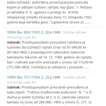
žalba tužitelja i potvrđena prvostupanjska presuda
kojom je odbijen tužbeni zahtjev, koji glasi: "I. Ništava
je odredba čl. 6. ugovora o prodaji br. 419/92
sklopljenog između stranaka dana 15. listopada 1992.
godine koja odredba glasi: "Ugovorene strane ut ......
VSRH Rev 889/1995-2
; 20.4.1999
· Sudske odluke
Vrhovnog suda RH
Sažetak:
Prvostupanjskom presudom naloženo je
tuženiku da tužiteljici isplati iznos od 87.046,00 kn
(87.464 HRD) s pripadajućim zakonskim zateznim
kamatama tekućim od 14. 12. 1989. godine do isplate,
kao i naknadi parnični postupak u iznosu od 772,00 kn
(772.000 HRD). Tužiteljica je odbijena s preostali .....
VSRH Rev 721/1994-2
; 23.2.1999
· Sudske odluke
Vrhovnog suda RH
Sažetak:
Prvostupanjskom presudom presuđeno je
kako slijedi: "Tužena Građevinsko poduzeće "N. " iz D.
dužna je platiti tužitelju M.Z. iz D. zakonske zatezne
kamate na iznos od 280.980.- HRD u smislu čl. 277. st.