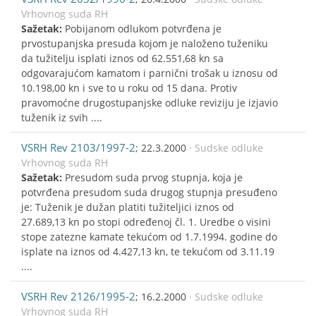
Vrhovnog suda RH
Sažetak:
Pobijanom odlukom potvrđena je
prvostupanjska presuda kojom je naloženo tuženiku
da tužitelju isplati iznos od 62.551,68 kn sa
odgovarajućom kamatom i parnični trošak u iznosu od
10.198,00 kn i sve to u roku od 15 dana. Protiv
pravomoćne drugostupanjske odluke reviziju je izjavio
tuženik iz svih ....
VSRH Rev 2103/1997-2
; 22.3.2000
· Sudske odluke
Vrhovnog suda RH
Sažetak:
Presudom suda prvog stupnja, koja je
potvrđena presudom suda drugog stupnja presuđeno
je: Tuženik je dužan platiti tužiteljici iznos od
27.689,13 kn po stopi određenoj čl. 1. Uredbe o visini
stope zatezne kamate tekućom od 1.7.1994. godine do
isplate na iznos od 4.427,13 kn, te tekućom od 3.11.19
....
VSRH Rev 2126/1995-2
; 16.2.2000
· Sudske odluke
Vrhovnog suda RH