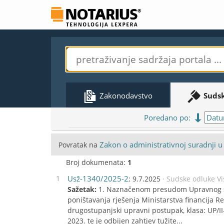
Zakonodavstvo
Suds
Poredano po:
Zakon o administrativnoj suradnji 
Povratak na
Broj dokumenata:
1
1
Usž-1340/2025-2
; 9.7.2025
· Sudske odluke V
Sažetak:
1. Naznačenom presudom Upravnog sud
poništavanja rješenja Ministarstva financija R
drugostupanjski upravni postupak, klasa: UP/II
2023. te je odbijen zahtjev tužite...