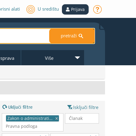
risni alati
U središtu
Prijava
pretraži
S
 isprava
Više
Uključi filtre
Isključi filtre
Zakon o administrativnoj suradnji u području poreza
×