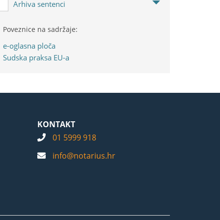
Arhiva sentenci
Poveznice na sadržaje:
e-oglasna ploča
Sudska praksa EU-a
KONTAKT
01 5999 918
info@notarius.hr