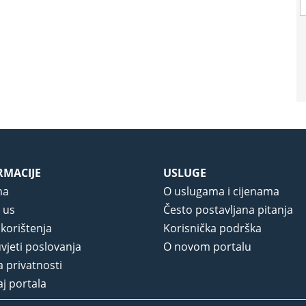
RMACIJE
USLUGE
ma
O uslugama i cijenama
 us
Često postavljana pitanja
 korištenja
Korisnička podrška
vjeti poslovanja
O novom portalu
a privatnosti
j portala