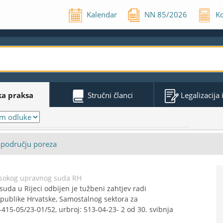
Kalendar
NN
85
/
2026
Ko
ka praksa
Stručni članci
Legalizacija
u području poreza
isokog upravnog suda RH
a u Rijeci odbijen je tužbeni zahtjev radi
epublike Hrvatske, Samostalnog sektora za
-415-05/23-01/52, urbroj: 513-04-23- 2 od 30. svibnja