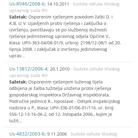
Us-8946/2008-6
; 14.10.2011
· Sudske odluke Visokog
upravnog suda RH
Sažetak:
Osporenim rješenjem povodom žalbi D. i
K.B. iz V. izjavljenih protiv rješenja i zaključka o
izvršenju, poništavaju se po službenoj dužnosti
rješenje Jedinstvenog upravnog odjela Općine V.,
klasa: UP/I-363-04/08-01/9, urbroj: 2198/12-08/1 od 20.
lipnja 2008. i zaključak o izvršenju Jedinstvenog
uprav...
Us-13812/2006-4
; 20.1.2010
· Sudske odluke Visokog
upravnog suda RH
Sažetak:
Osporenim rješenjem tuženog tijela
odbijena je žalba tužitelja uložena protiv rješenja
gospodarskog inspektora Državnog inspektorata,
Područne jedinice R., Ispostave - Odsjek inspekcijskog
nadzora u P., klasa: UP/I-336-01/06-01/116, ur. broj:
556-12-13-16-06-2, od 12. listopada 2006., kojim je
tužit...
Us-4832/2003-6
; 9.11.2006
· Sudske odluke Visokog