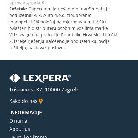
upravnog suda RH
Sažetak:
Osporenim je rješenjem utvrđeno da je
poduzetnik P. Z. Auto d.o.o. zlouporabio
monopolistički položaj na mjerodavnom tržištu
ovlaštenih distributera osobnim vozilima marke
Volkswagen na području Republike Hrvatske. U točki
2. izreke rješenja naloženo je poduzetniku, ovdje
tužitelju, nastavak poslovn...
Tuškanova 37, 10000 Zagreb
Kako do nas
INFORMACIJE
O nama
About us
Uvjeti korištenja