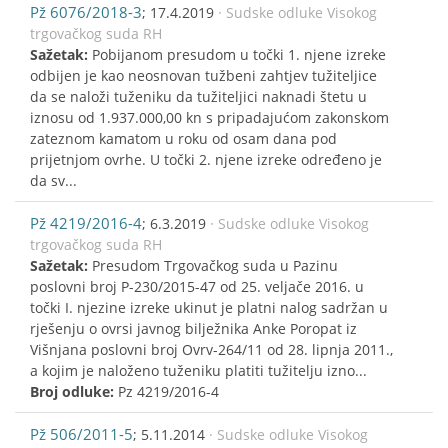
Pž 6076/2018-3
; 17.4.2019
· Sudske odluke Visokog
trgovačkog suda RH
Sažetak:
Pobijanom presudom u točki 1. njene izreke
odbijen je kao neosnovan tužbeni zahtjev tužiteljice
da se naloži tuženiku da tužiteljici naknadi štetu u
iznosu od 1.937.000,00 kn s pripadajućom zakonskom
zateznom kamatom u roku od osam dana pod
prijetnjom ovrhe. U točki 2. njene izreke određeno je
da sv...
Pž 4219/2016-4
; 6.3.2019
· Sudske odluke Visokog
trgovačkog suda RH
Sažetak:
Presudom Trgovačkog suda u Pazinu
poslovni broj P-230/2015-47 od 25. veljače 2016. u
točki I. njezine izreke ukinut je platni nalog sadržan u
rješenju o ovrsi javnog bilježnika Anke Poropat iz
Višnjana poslovni broj Ovrv-264/11 od 28. lipnja 2011.,
a kojim je naloženo tuženiku platiti tužitelju izno...
Broj odluke:
Pz 4219/2016-4
Pž 506/2011-5
; 5.11.2014
· Sudske odluke Visokog