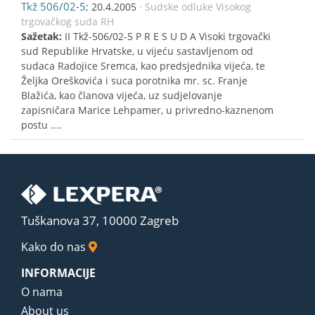
Tkž 506/02-5
; 20.4.2005
· Sudske odluke Visokog
trgovačkog suda RH
Sažetak:
II Tkž-506/02-5 P R E S U D A Visoki trgovački
sud Republike Hrvatske, u vijeću sastavljenom od
sudaca Radojice Sremca, kao predsjednika vijeća, te
Željka Oreškovića i suca porotnika mr. sc. Franje
Blažića, kao članova vijeća, uz sudjelovanje
zapisničara Marice Lehpamer, u privredno-kaznenom
postu ....
Tuškanova 37, 10000 Zagreb
Kako do nas
INFORMACIJE
O nama
About us