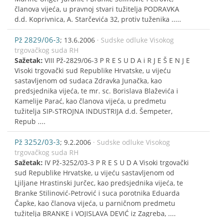
članova vijeća, u pravnoj stvari tužitelja PODRAVKA
d.d. Koprivnica, A. Starčevića 32, protiv tuženika .....
Pž 2829/06-3
; 13.6.2006
· Sudske odluke Visokog
trgovačkog suda RH
Sažetak:
VIII Pž-2829/06-3 P R E S U D A i R J E Š E N J E
Visoki trgovački sud Republike Hrvatske, u vijeću
sastavljenom od sudaca Zdravka Junačka, kao
predsjednika vijeća, te mr. sc. Borislava Blaževića i
Kamelije Parać, kao članova vijeća, u predmetu
tužitelja SIP-STROJNA INDUSTRIJA d.d. Šempeter,
Repub ....
Pž 3252/03-3
; 9.2.2006
· Sudske odluke Visokog
trgovačkog suda RH
Sažetak:
IV Pž-3252/03-3 P R E S U D A Visoki trgovački
sud Republike Hrvatske, u vijeću sastavljenom od
Ljiljane Hrastinski Jurčec, kao predsjednika vijeća, te
Branke Stilinović-Petrović i suca porotnika Eduarda
Čapke, kao članova vijeća, u parničnom predmetu
tužitelja BRANKE i VOJISLAVA DEVIĆ iz Zagreba, ....