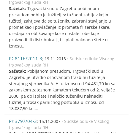
trgovačkog suda RH
Sažetak:
Trgovački sud u Zagrebu pobijanom
presudom odbio je tužiteljev tužbeni zahtjev kojim
tužitelj zahtjeva da se tuženiku zabrani stavljanje u
promet kao i povlačenje iz prometa frizerske škare,
uređaja za oblikovanje kose i ostale robe koje
proizvodi ili distribuira J., i isplati naknada štete u
iznosu...
Pž 8116/2011-3
; 19.11.2013
· Sudske odluke Visokog
trgovačkog suda RH
Sažetak:
Pobijanom presudom, Trgovački sud u
Zagrebu je utvrdio osnovanom tražbinu tužitelja -
stečajnog vjerovnika A. H. u iznosu od 94.481,70 kn sa
zakonskom zateznom kamatom tekućom od 2. veljače
2000. pa do isplate i naložio tuženiku naknaditi
tužitelju trošak parničnog postupka u iznosu od
18.087,50 kn....
Pž 3797/04-3
; 15.11.2007
· Sudske odluke Visokog
trgovačkog suda RH