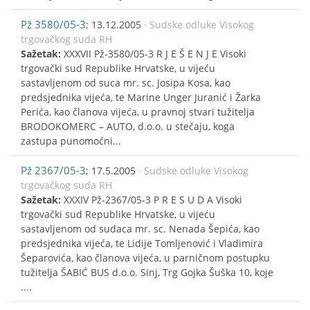
Pž 3580/05-3
; 13.12.2005
· Sudske odluke Visokog
trgovačkog suda RH
Sažetak:
XXXVII Pž-3580/05-3 R J E Š E N J E Visoki
trgovački sud Republike Hrvatske, u vijeću
sastavljenom od suca mr. sc. Josipa Kosa, kao
predsjednika vijeća, te Marine Unger Juranić i Žarka
Perića, kao članova vijeća, u pravnoj stvari tužitelja
BRODOKOMERC – AUTO, d.o.o. u stečaju, koga
zastupa punomoćni...
Pž 2367/05-3
; 17.5.2005
· Sudske odluke Visokog
trgovačkog suda RH
Sažetak:
XXXIV Pž-2367/05-3 P R E S U D A Visoki
trgovački sud Republike Hrvatske, u vijeću
sastavljenom od sudaca mr. sc. Nenada Šepića, kao
predsjednika vijeća, te Lidije Tomljenović i Vladimira
Šeparovića, kao članova vijeća, u parničnom postupku
tužitelja ŠABIĆ BUS d.o.o. Sinj, Trg Gojka Šuška 10, koje
....