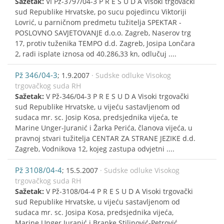
Sažetak:
VI Pž-3797/04-3 P R E S U D A Visoki trgovački
sud Republike Hrvatske, po sucu pojedincu Viktoriji
Lovrić, u parničnom predmetu tužitelja SPEKTAR -
POSLOVNO SAVJETOVANJE d.o.o. Zagreb, Naserov trg
17, protiv tuženika TEMPO d.d. Zagreb, Josipa Lončara
2, radi isplate iznosa od 40.286,33 kn, odlučuj ....
Pž 346/04-3
; 1.9.2007
· Sudske odluke Visokog
trgovačkog suda RH
Sažetak:
V Pž-346/04-3 P R E S U D A Visoki trgovački
sud Republike Hrvatske, u vijeću sastavljenom od
sudaca mr. sc. Josip Kosa, predsjednika vijeća, te
Marine Unger-Juranić i Žarka Perića, članova vijeća, u
pravnoj stvari tužitelja CENTAR ZA STRANE JEZIKE d.d.
Zagreb, Vodnikova 12, kojeg zastupa odvjetni ....
Pž 3108/04-4
; 15.5.2007
· Sudske odluke Visokog
trgovačkog suda RH
Sažetak:
V Pž-3108/04-4 P R E S U D A Visoki trgovački
sud Republike Hrvatske, u vijeću sastavljenom od
sudaca mr. sc. Josipa Kosa, predsjednika vijeća,
Marine Unger Juranić i Branke Stilinović-Petrović,