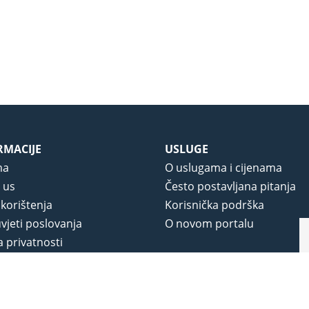
RMACIJE
USLUGE
ma
O uslugama i cijenama
 us
Često postavljana pitanja
 korištenja
Korisnička podrška
vjeti poslovanja
O novom portalu
a privatnosti
j portala
na.