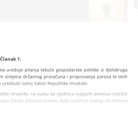
Članak 1.
 ureduje pitanja tekuče gospodarske politike iz djelokruga 
 izmjena državnog proračuna i propisivanja poreza te onih 
 uredivati samo Sabor Republike Hrvatske.
ike Hrvatske, na svaku od sjednica njegovih domova izvješće 
 ovoga članka donijela izmedu dvije sjednice svakog od domova 