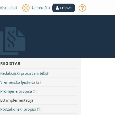
risni alati
U središtu
Prijava
REGISTAR
Redakcijski pročišćeni tekst
Vremenska ljestvica
(2)
Promjene propisa
(1)
EU implementacija
Podzakonski propisi
(1)