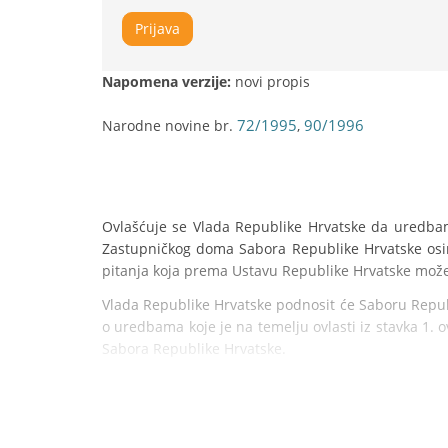
Prijava
Napomena verzije:
novi propis
72/1995
90/1996
Narodne novine br.
,
Ovlašćuje se Vlada Republike Hrvatske da uredbama
Zastupničkog doma Sabora Republike Hrvatske osim
pitanja koja prema Ustavu Republike Hrvatske može
Vlada Republike Hrvatske podnosit će Saboru Republ
o uredbama koje je na temelju ovlasti iz stavka 1.
Sabora Republike Hrvatske.