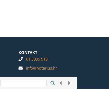
KONTAKT
01 5999 918
info@notarius.hr
Postavke kolačića