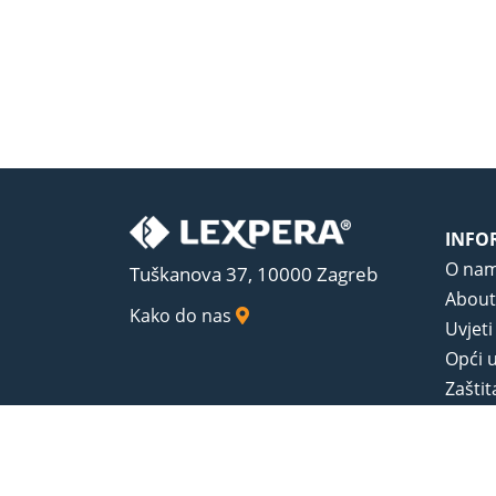
INFO
O na
Tuškanova 37, 10000 Zagreb
About
Kako do nas
Uvjeti
Opći u
Zaštit
Sadrža
© 1989-2026 LEXPERA d.o.o. Sva prava zadrža