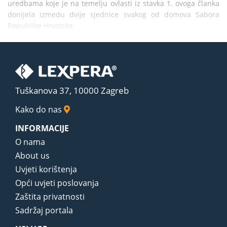
uredbama koje je na temelju ovlasti iz stavka 1. ovoga članka 
donijela izmedu dvije sjednice svakog od domova Sabora 
Republike Hrvatske.
Tuškanova 37, 10000 Zagreb
Kako do nas
INFORMACIJE
O nama
About us
Uvjeti korištenja
Opći uvjeti poslovanja
Zaštita privatnosti
Sadržaj portala