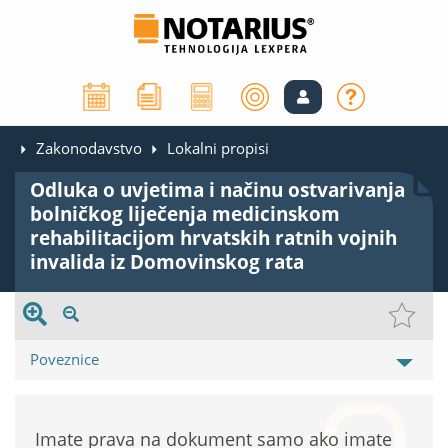
Zakonodavstvo
Lokalni propisi
Odluka o uvjetima i načinu ostvarivanja
bolničkog liječenja medicinskom
rehabilitacijom hrvatskih ratnih vojnih
invalida iz Domovinskog rata
Poveznice
Imate prava na dokument samo ako imate