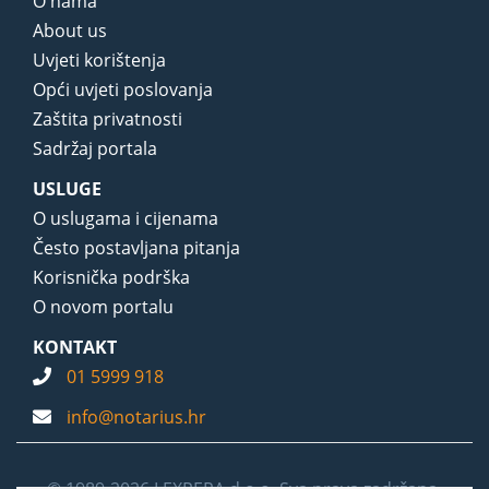
O nama
About us
Uvjeti korištenja
Opći uvjeti poslovanja
Zaštita privatnosti
Sadržaj portala
USLUGE
O uslugama i cijenama
Često postavljana pitanja
Korisnička podrška
O novom portalu
KONTAKT
01 5999 918
info@notarius.hr
© 1989-2026 LEXPERA d.o.o. Sva prava zadržana.