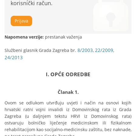
korisnički račun.
Prijava
Napomena verzije:
prestanak važenja
8/2003
22/2009
Službeni glasnik Grada Zagreba br.
,
,
24/2013
I. OPĆE ODREDBE
Članak 1.
Ovom se odlukom utvrđuju uvjeti i način na osnovi kojih 
hrvatski ratni vojni invalidi iz Domovinskog rata iz Grada 
Zagreba (u daljnjem tekstu HRVI iz Domovinskog rata) 
ostvaruju bolničko liječenje medicinskom ili fizikalnom 
rehabilitacijom kao socijalno-medicinsku zaštitu, bez naknade, 