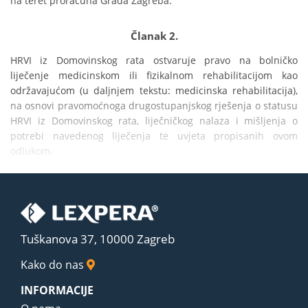
na teret proračuna Grada Zagreba.
Članak 2.
HRVI iz Domovinskog rata ostvaruje pravo na bolničko 
liječenje medicinskom ili fizikalnom rehabilitacijom kao 
održavajućom (u daljnjem tekstu: medicinska rehabilitacija), 
na osnovi pravomoćnoga drugostupanjskog rješenja o statusu 
HRVI iz Domovinskog rata, liječničkog nalaza i mišljenja o 
potrebi navedenog liječenja te uvjeta propisanih ovom 
odlukom.
Tuškanova 37, 10000 Zagreb
Kako do nas
INFORMACIJE