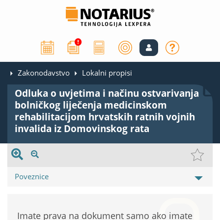
Zakonodavstvo
Lokalni propisi
Odluka o uvjetima i načinu ostvarivanja
bolničkog liječenja medicinskom
rehabilitacijom hrvatskih ratnih vojnih
invalida iz Domovinskog rata
Poveznice
Imate prava na dokument samo ako imate