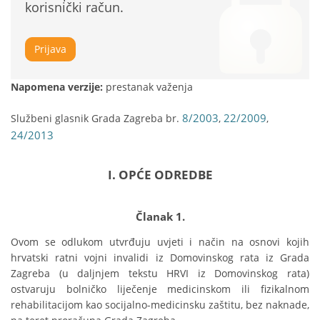
korisnički račun.
Prijava
Napomena verzije:
prestanak važenja
8/2003
22/2009
Službeni glasnik Grada Zagreba br.
,
,
24/2013
I. OPĆE ODREDBE
Članak 1.
Ovom se odlukom utvrđuju uvjeti i način na osnovi kojih 
hrvatski ratni vojni invalidi iz Domovinskog rata iz Grada 
Zagreba (u daljnjem tekstu HRVI iz Domovinskog rata) 
ostvaruju bolničko liječenje medicinskom ili fizikalnom 
rehabilitacijom kao socijalno-medicinsku zaštitu, bez naknade, 