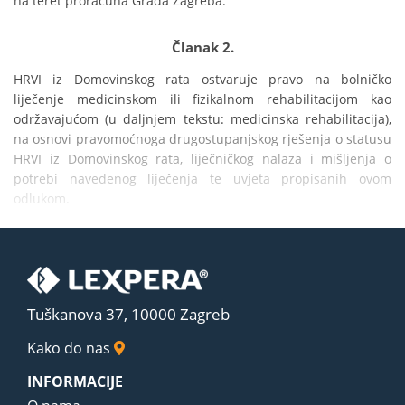
na teret proračuna Grada Zagreba.
Članak 2.
HRVI iz Domovinskog rata ostvaruje pravo na bolničko 
liječenje medicinskom ili fizikalnom rehabilitacijom kao 
održavajućom (u daljnjem tekstu: medicinska rehabilitacija), 
na osnovi pravomoćnoga drugostupanjskog rješenja o statusu 
HRVI iz Domovinskog rata, liječničkog nalaza i mišljenja o 
potrebi navedenog liječenja te uvjeta propisanih ovom 
odlukom.
Tuškanova 37, 10000 Zagreb
Kako do nas
INFORMACIJE