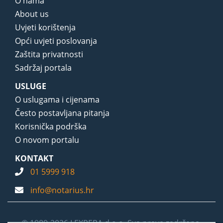
O nama
About us
Uvjeti korištenja
Opći uvjeti poslovanja
Zaštita privatnosti
Sadržaj portala
USLUGE
O uslugama i cijenama
Često postavljana pitanja
Korisnička podrška
O novom portalu
KONTAKT
01 5999 918
info@notarius.hr
© 1989-2026 LEXPERA d.o.o. Sva prava zadržana.