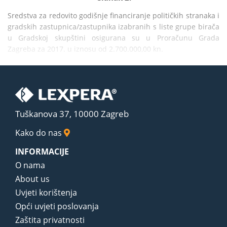
Sredstva za redovito godišnje financiranje političkih stranaka i 
gradskih zastupnica/zastupnika izabranih s liste grupe birača 
u Gradskoj skupštini osigurana su u Proračunu Grada 
Zagreba za 2017. u iznosu od 2.700.000,00 kn.
Tuškanova 37, 10000 Zagreb
Kako do nas
INFORMACIJE
O nama
About us
Uvjeti korištenja
Opći uvjeti poslovanja
Zaštita privatnosti