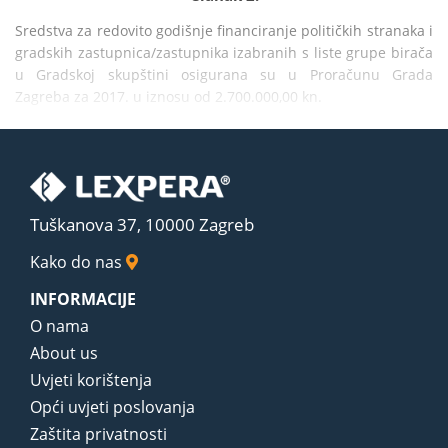
Sredstva za redovito godišnje financiranje političkih stranaka i 
gradskih zastupnica/zastupnika izabranih s liste grupe birača 
u Gradskoj skupštini osigurana su u Proračunu Grada 
Zagreba za 2017. u iznosu od 2.700.000,00 kn.
Tuškanova 37, 10000 Zagreb
Kako do nas
INFORMACIJE
O nama
About us
Uvjeti korištenja
Opći uvjeti poslovanja
Zaštita privatnosti