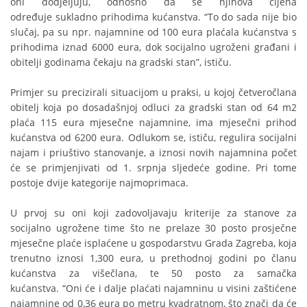
oni dodjeljuju, odnosno da se njihova cijena
određuje sukladno prihodima kućanstva. “To do sada nije bio
slučaj, pa su npr. najamnine od 100 eura plaćala kućanstva s
prihodima iznad 6000 eura, dok socijalno ugroženi građani i
obitelji godinama čekaju na gradski stan”, ističu.
Primjer su precizirali situacijom u praksi, u kojoj četveročlana
obitelj koja po dosadašnjoj odluci za gradski stan od 64 m2
plaća 115 eura mjesečne najamnine, ima mjesečni prihod
kućanstva od 6200 eura. Odlukom se, ističu, regulira socijalni
najam i priuštivo stanovanje, a iznosi novih najamnina počet
će se primjenjivati od 1. srpnja sljedeće godine. Pri tome
postoje dvije kategorije najmoprimaca.
U prvoj su oni koji zadovoljavaju kriterije za stanove za
socijalno ugrožene time što ne prelaze 30 posto prosječne
mjesečne plaće isplaćene u gospodarstvu Grada Zagreba, koja
trenutno iznosi 1,300 eura, u prethodnoj godini po članu
kućanstva za višečlana, te 50 posto za samačka
kućanstva. “Oni će i dalje plaćati najamninu u visini zaštićene
najamnine od 0,36 eura po metru kvadratnom, što znači da će