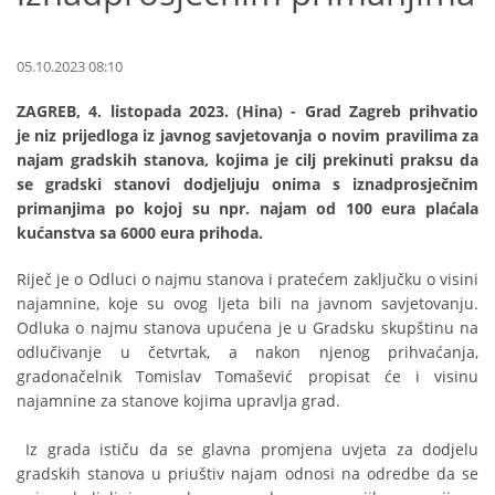
05.10.2023 08:10
ZAGREB, 4. listopada 2023. (Hina) - Grad Zagreb prihvatio
je niz prijedloga iz javnog savjetovanja o novim pravilima za
najam gradskih stanova, kojima je cilj prekinuti praksu da
se gradski stanovi dodjeljuju onima s iznadprosječnim
primanjima po kojoj su npr. najam od 100 eura plaćala
kućanstva sa 6000 eura prihoda.
Riječ je o Odluci o najmu stanova i pratećem zaključku o visini
najamnine, koje su ovog ljeta bili na javnom savjetovanju.
Odluka o najmu stanova upućena je u Gradsku skupštinu na
odlučivanje u četvrtak, a nakon njenog prihvaćanja,
gradonačelnik Tomislav Tomašević propisat će i visinu
najamnine za stanove kojima upravlja grad.
Iz grada ističu da se glavna promjena uvjeta za dodjelu
gradskih stanova u priuštiv najam odnosi na odredbe da se