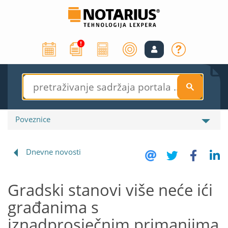
S
Poveznice
Dnevne novosti
Gradski stanovi više neće ići
građanima s
iznadprosječnim primanjima