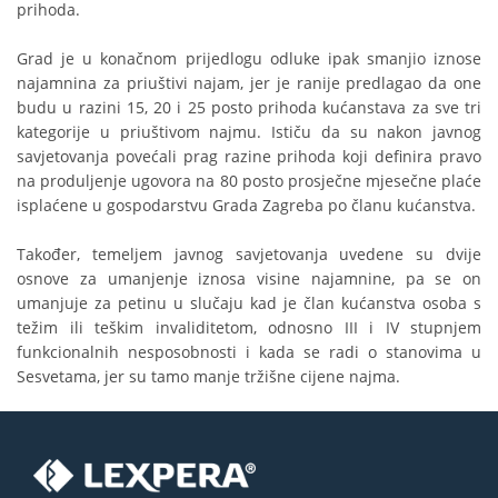
prihoda.
Grad je u konačnom prijedlogu odluke ipak smanjio iznose
najamnina za priuštivi najam, jer je ranije predlagao da one
budu u razini 15, 20 i 25 posto prihoda kućanstava za sve tri
kategorije u priuštivom najmu. Ističu da su nakon javnog
savjetovanja povećali prag razine prihoda koji definira pravo
na produljenje ugovora na 80 posto prosječne mjesečne plaće
isplaćene u gospodarstvu Grada Zagreba po članu kućanstva.
Također, temeljem javnog savjetovanja uvedene su dvije
osnove za umanjenje iznosa visine najamnine, pa se on
umanjuje za petinu u slučaju kad je član kućanstva osoba s
težim ili teškim invaliditetom, odnosno III i IV stupnjem
funkcionalnih nesposobnosti i kada se radi o stanovima u
Sesvetama, jer su tamo manje tržišne cijene najma.