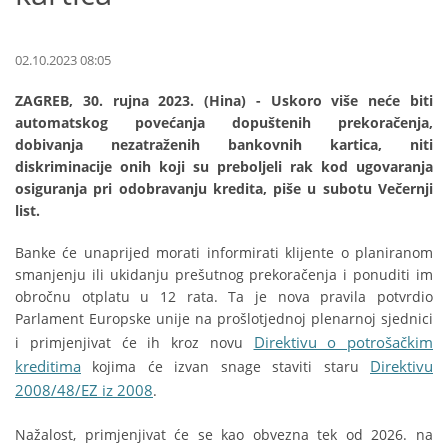
02.10.2023 08:05
ZAGREB, 30. rujna 2023. (Hina) - Uskoro više neće biti
automatskog povećanja dopuštenih prekoračenja,
dobivanja nezatraženih bankovnih kartica, niti
diskriminacije onih koji su preboljeli rak kod ugovaranja
osiguranja pri odobravanju kredita, piše u subotu Večernji
list.
Banke će unaprijed morati informirati klijente o planiranom
smanjenju ili ukidanju prešutnog prekoračenja i ponuditi im
obročnu otplatu u 12 rata. Ta je nova pravila potvrdio
Parlament Europske unije na prošlotjednoj plenarnoj sjednici
Direktivu o potrošačkim
i primjenjivat će ih kroz novu
kreditima
Direktivu
kojima će izvan snage staviti staru
2008/48/EZ iz 2008
.
Nažalost, primjenjivat će se kao obvezna tek od 2026. na