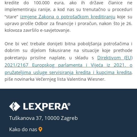
kredite do 100.000 eura, ako ih države članice ne
implementiraju ranije, a kod nas su trenutačno u proceduri
izmjene Zakona o potrošačkom kreditiranju
“stare”
koje su
upravo prošle Odbor za financije i proračun, nakon što je 26.
kolovoza završilo e-savjetovanje.
One bi već trebale donijeti bitna poboljšanja potrošačima i
dobrim su dijelom fokusirane na situacije koje prethode
Direktivom (EU)
pokretanju prisilne naplate, u skladu s
2021/2167 Europskog parlamenta i Vijeća iz 2021. o
pružateljima usluge servisiranja kredita i kupcima kredita
,
piše novinarka Večernjeg lista Valentina Wiesner.
Tuškanova 37, 10000 Zagreb
Kako do nas