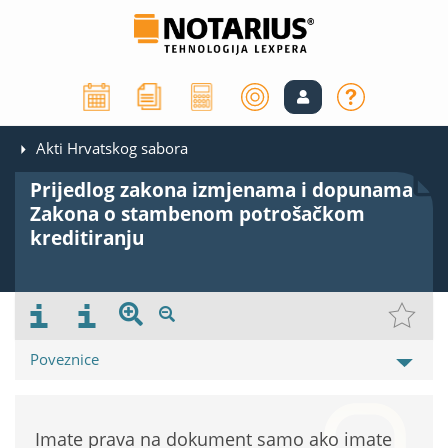
Akti Hrvatskog sabora
Prijedlog zakona izmjenama i dopunama
Zakona o stambenom potrošačkom
kreditiranju
Poveznice
Imate prava na dokument samo ako imate