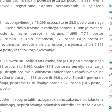
u u odnosu na srpanj povećan je za 3,5 posto ili 3.613. Prema
D
vodu registrirano 102.989 nezaposlenih, a oglašeno
p
ZA
 novoprijavljeno je 13.296 osoba, što je 25,3 posto više nego
(D
9.583 osobe došlo izravno iz radnoga odnosa. U tom je mjesecu
1
ošlo iz javne uprave i obrane, 1.690 (17,7 posto),
p
), ostalih uslužnih djelatnosti, 973 osobe (10,2 posto) te
u
.U evidenciju nezaposlenih u prošlom je mjesecu ušlo i 2.328
pr
,4 posto) iz redovitoga školovanja.
07
 kolovozu su izašle 9.683 osobe, što je 0,8 posto manje nego
J
6 osoba, i to 5.932 osobe (87,3 posto) na temelju zasnivanja
n
u drugih poslovnih aktivnosti.Evidentirano zapošljavanje na
ZA
čkoj industriji - 983 osobe ili 16,6 posto. Slijedi trgovina na
(J
štaja, priprema i usluživanje hrane s 628 osoba (10,6 posto) i
u
 posto).
ti
07
poslenih zbog ostalih razloga sukladno zakonu, npr. izlaska iz
kolovanje), nepridržavanja zakonskih odredbi (ne traže aktivno
G
.