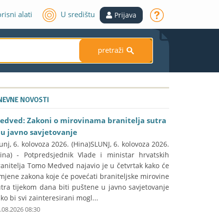
risni alati
U središtu
Prijava
pretraži
S
NEVNE NOVOSTI
edved: Zakoni o mirovinama branitelja sutra
du javno savjetovanje
unj, 6. kolovoza 2026. (Hina)SLUNJ, 6. kolovoza 2026.
Hina) - Potpredsjednik Vlade i ministar hrvatskih
anitelja Tomo Medved najavio je u četvrtak kako će
mjene zakona koje će povećati braniteljske mirovine
tra tijekom dana biti puštene u javno savjetovanje
ko bi svi zainteresirani mogl...
.08.2026 08:30