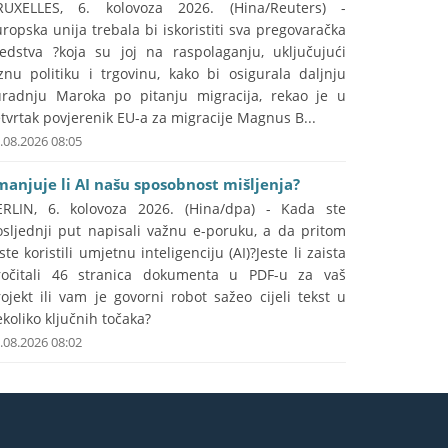
RUXELLES, 6. kolovoza 2026. (Hina/Reuters) -
ropska unija trebala bi iskoristiti sva pregovaračka
redstva ?koja su joj na raspolaganju, uključujući
znu politiku i trgovinu, kako bi osigurala daljnju
uradnju Maroka po pitanju migracija, rekao je u
tvrtak povjerenik EU-a za migracije Magnus B...
.08.2026 08:05
manjuje li AI našu sposobnost mišljenja?
ERLIN, 6. kolovoza 2026. (Hina/dpa) - Kada ste
osljednji put napisali važnu e-poruku, a da pritom
ste koristili umjetnu inteligenciju (AI)?Jeste li zaista
ročitali 46 stranica dokumenta u PDF-u za vaš
ojekt ili vam je govorni robot sažeo cijeli tekst u
koliko ključnih točaka?
.08.2026 08:02