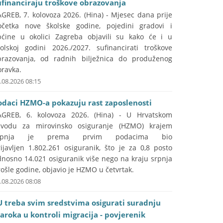
ufinanciraju troškove obrazovanja
GREB, 7. kolovoza 2026. (Hina) - Mjesec dana prije
očetka nove školske godine, pojedini gradovi i
pćine u okolici Zagreba objavili su kako će i u
kolskoj godini 2026./2027. sufinancirati troškove
brazovanja, od radnih bilježnica do produženog
oravka.
.08.2026 08:15
odaci HZMO-a pokazuju rast zaposlenosti
AGREB, 6. kolovoza 2026. (Hina) - U Hrvatskom
avodu za mirovinsko osiguranje (HZMO) krajem
rpnja je prema prvim podacima bio
ijavljen 1.802.261 osiguranik, što je za 0,8 posto
dnosno 14.021 osiguranik više nego na kraju srpnja
ošle godine, objavio je HZMO u četvrtak.
.08.2026 08:08
U treba svim sredstvima osigurati suradnju
aroka u kontroli migracija - povjerenik