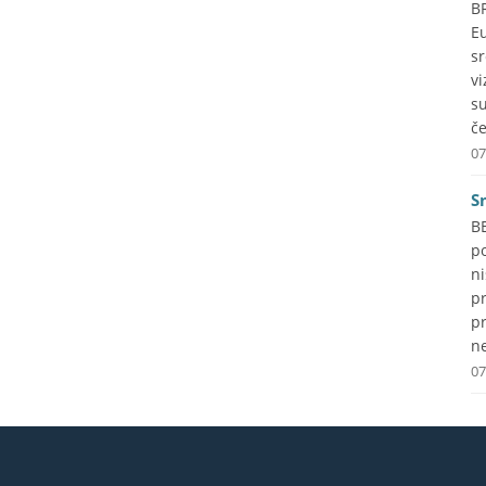
B
Eu
s
vi
s
če
07
S
B
p
ni
p
pr
ne
07