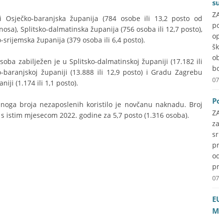
s
ZA
 Osječko-baranjska županija (784 osobe ili 13,2 posto od
p
a), Splitsko-dalmatinska županija (756 osoba ili 12,7 posto),
o
-srijemska županija (379 osoba ili 6,4 posto).
š
o
soba zabilježen je u Splitsko-dalmatinskoj županiji (17.182 ili
b
baranjskoj županiji (13.888 ili 12,9 posto) i Gradu Zagrebu
07
iji (1.174 ili 1,1 posto).
P
pnoga broja nezaposlenih koristilo je novčanu naknadu. Broj
Z
 istim mjesecom 2022. godine za 5,7 posto (1.316 osoba).
z
s
pr
o
pr
07
E
M