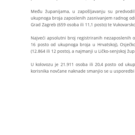
Među županijama, u zapošljavanju su predvodili
ukupnoga broja zaposlenih zasnivanjem radnog odnos
Grad Zagreb (659 osoba ili 11,1 posto) te Vukovarsko
Najveći apsolutni broj registriranih nezaposlenih o
16 posto od ukupnoga broja u Hrvatskoj), Osječko-
(12.864 ili 12 posto), a najmanji u Ličko-senjskoj župan
U kolovozu je 21.911 osoba ili 20,4 posto od uku
korisnika novčane naknade smanjio se u usporedbi s