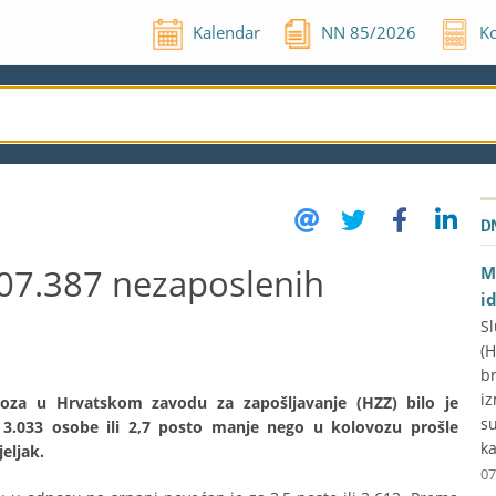
Kalendar
NN
85
/
2026
Ko
D
07.387 nezaposlenih
M
i
Sl
(
br
iz
voza u Hrvatskom zavodu za zapošljavanje (HZZ) bilo je
su
e 3.033 osobe ili 2,7 posto manje nego u kolovozu prošle
ka
eljak.
07