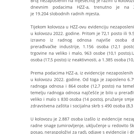
Broj nezaposlenih na mjesečnoj je razini u kolovoz
dnevnim podacima HZZ-a, trenutno je na Za
je 19.204 slobodnih radnih mjesta.
Tijekom kolovoza u HZZ-ovu evidenciju nezaposlenih
u kolovozu 2022. godine. Pritom je 72,1 posto ili 
izravno iz radnog odnosa najviše osoba d
prerađivačke industrije, 1.156 osoba (12,1 posto
trgovine na veliko i malo, 963 osobe (10,1 posto)
osoba (17,5 posto) iz neaktivnosti, a 1.385 osoba (10
Prema podacima HZZ-a, iz evidencije nezaposlenih u
u kolovozu 2022. godine. Od toga je zaposleno 6.79
radnoga odnosa i 864 osobe (12,7 posto) na temelj
temelju radnoga odnosa najčešće je bilo u prerađiva
veliko i malo s 830 osoba (14 posto), pružanje smje
zdravstvena zaštita i socijalna skrb s 490 osoba (8,3
U kolovozu je 2.887 osoba izašlo iz evidencije neza
radne snage (umirovljenje, uključenje u redovito š
posao, neraspoloživi za rad), odjave s evidencije i dr