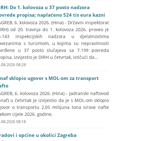
IRH: Do 1. kolovoza u 37 posto nadzora
ovrede propisa; naplaćeno 524 tis eura kazni
GREB, 6. kolovoza 2026. (Hina) - Državni inspektorat
IRH) od 20. travnja do 1. kolovoza 2026. proveo je
3.143 inspekcijskih nadzora u djelatnostima
ovezanima s turizmom, u kojima su nepravilnosti
tvrđene u 37 posto slučajeva sa 7.199 povreda
opisa, izvijestio je DIRH u četvrtak, ističući da...
.08.2026 08:28
anaf sklopio ugovor s MOL-om za transport
afte
GREB, 6. kolovoza 2026. (Hina) - Jadranski naftovod
anaf) u četvrtak je izvijestio da je s MOL-om sklopio
govor o transportu 2,05 milijuna tona sirove nafte
jekom cijele 2026. godine.
.08.2026 08:18
radovi i općine u okolici Zagreba