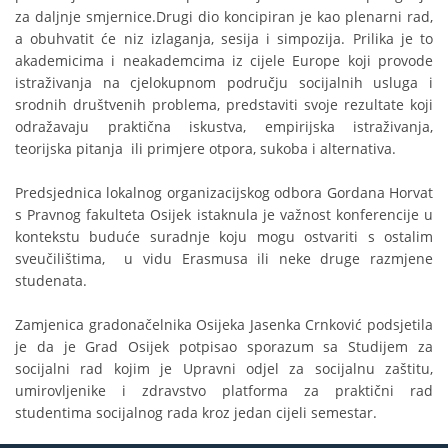
za daljnje smjernice.Drugi dio koncipiran je kao plenarni rad,
a obuhvatit će niz izlaganja, sesija i simpozija. Prilika je to
akademicima i neakademcima iz cijele Europe koji provode
istraživanja na cjelokupnom području socijalnih usluga i
srodnih društvenih problema, predstaviti svoje rezultate koji
odražavaju praktična iskustva, empirijska istraživanja,
teorijska pitanja ili primjere otpora, sukoba i alternativa.
Predsjednica lokalnog organizacijskog odbora Gordana Horvat
s Pravnog fakulteta Osijek istaknula je važnost konferencije u
kontekstu buduće suradnje koju mogu ostvariti s ostalim
sveučilištima, u vidu Erasmusa ili neke druge razmjene
studenata.
Zamjenica gradonačelnika Osijeka Jasenka Crnković podsjetila
je da je Grad Osijek potpisao sporazum sa Studijem za
socijalni rad kojim je Upravni odjel za socijalnu zaštitu,
umirovljenike i zdravstvo platforma za praktični rad
studentima socijalnog rada kroz jedan cijeli semestar.