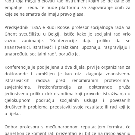
radu koja mogu djelovati kao instrument kojim se ide dalje od
empatije i reda, te nude platformu za zagovaranje onih za
koje se ne smatra da imaju pravo glasa.
Predsjednik TiSSA-e Rudi Roose, profesor socijalnoga rada na
Ghent sveučilištu u Belgiji, ističe kako je socijalni rad vrlo
važno zanimanje. "Konferencije daju priliku da se
znanstvenici, istraživači i praktikanti upoznaju, raspravljaju i
unapređuju socijalni rad", poručio je.
Konferencija je podijeljena u dva dijela, prvi je organiziran za
doktorande i zamišljen je kao niz izlaganja znanstveno-
istraživačkih radova pred renomiranim profesorima-
savjetnicima. Pretkonferencija za doktorande pruža
jedinstvenu priliku doktorandima koji provode istraživanja u
cjelokupnom području socijalnih usluga i povezanih
društvenih problema, predstaviti svoje rezultate ili rad koji je
u tijeku.
Odbor profesora s međunarodnom reputacijom formirat će
panel koji će komentirati prezentacije i bit će na raspolaganju