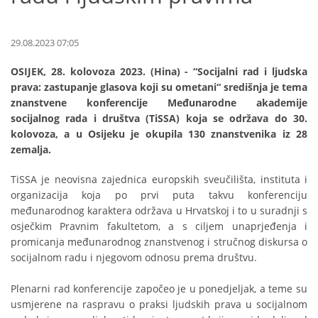
29.08.2023 07:05
OSIJEK, 28. kolovoza 2023. (Hina) - “Socijalni rad i ljudska
prava: zastupanje glasova koji su ometani“ središnja je tema
znanstvene konferencije Međunarodne akademije
socijalnog rada i društva (TiSSA) koja se održava do 30.
kolovoza, a u Osijeku je okupila 130 znanstvenika iz 28
zemalja.
TiSSA je neovisna zajednica europskih sveučilišta, instituta i
organizacija koja po prvi puta takvu konferenciju
međunarodnog karaktera održava u Hrvatskoj i to u suradnji s
osječkim Pravnim fakultetom, a s ciljem unaprjeđenja i
promicanja međunarodnog znanstvenog i stručnog diskursa o
socijalnom radu i njegovom odnosu prema društvu.
Plenarni rad konferencije započeo je u ponedjeljak, a teme su
usmjerene na raspravu o praksi ljudskih prava u socijalnom