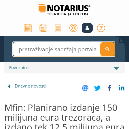
S
Poveznice
Dnevne novosti
Mfin: Planirano izdanje 150
milijuna eura trezoraca, a
izdano tek 12,5 milijuna eura