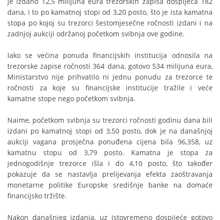
je izdano 12,5 milijuna eura trezorskih zapisa dospijeća 182
dana, i to po kamatnoj stopi od 3,20 posto, što je ista kamatna
stopa po kojoj su trezorci šestomjesečne ročnosti izdani i na
zadnjoj aukciji održanoj početkom svibnja ove godine.
Iako se većina ponuda financijskih institucija odnosila na
trezorske zapise ročnosti 364 dana, gotovo 534 milijuna eura,
Ministarstvo nije prihvatilo ni jednu ponudu za trezorce te
ročnosti za koje su financijske institucije tražile i veće
kamatne stope nego početkom svibnja.
Naime, početkom svibnja su trezorci ročnosti godinu dana bili
izdani po kamatnoj stopi od 3,50 posto, dok je na današnjoj
aukciji vagana prosječna ponuđena cijena bila 96,358, uz
kamatnu stopu od 3,79 posto. Kamatna je stopa za
jednogodišnje trezorce išla i do 4,10 posto, što također
pokazuje da se nastavlja prelijevanja efekta zaoštravanja
monetarne politike Europske središnje banke na domaće
financijsko tržište.
Nakon današnjeg izdanja, uz istovremeno dospijeće gotovo