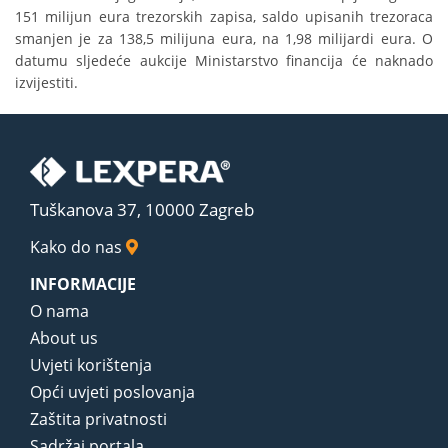
151 milijun eura trezorskih zapisa, saldo upisanih trezoraca
smanjen je za 138,5 milijuna eura, na 1,98 milijardi eura. O
datumu sljedeće aukcije Ministarstvo financija će naknado
izvijestiti.
Tuškanova 37, 10000 Zagreb
Kako do nas
INFORMACIJE
O nama
About us
Uvjeti korištenja
Opći uvjeti poslovanja
Zaštita privatnosti
Sadržaj portala