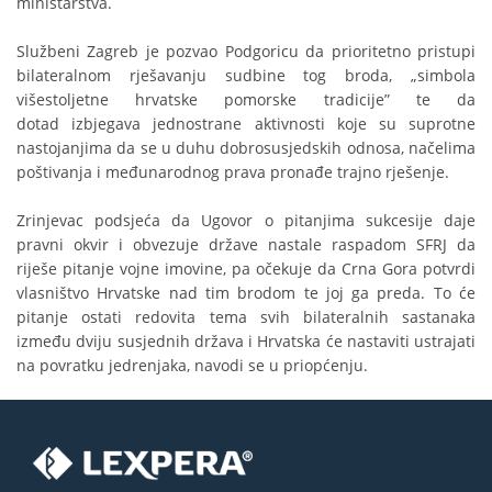
ministarstva.
Službeni Zagreb je pozvao Podgoricu da prioritetno pristupi
bilateralnom rješavanju sudbine tog broda, „simbola
višestoljetne hrvatske pomorske tradicije” te da
dotad izbjegava jednostrane aktivnosti koje su suprotne
nastojanjima da se u duhu dobrosusjedskih odnosa, načelima
poštivanja i međunarodnog prava pronađe trajno rješenje.
Zrinjevac podsjeća da Ugovor o pitanjima sukcesije daje
pravni okvir i obvezuje države nastale raspadom SFRJ da
riješe pitanje vojne imovine, pa očekuje da Crna Gora potvrdi
vlasništvo Hrvatske nad tim brodom te joj ga preda. To će
pitanje ostati redovita tema svih bilateralnih sastanaka
između dviju susjednih država i Hrvatska će nastaviti ustrajati
na povratku jedrenjaka, navodi se u priopćenju.