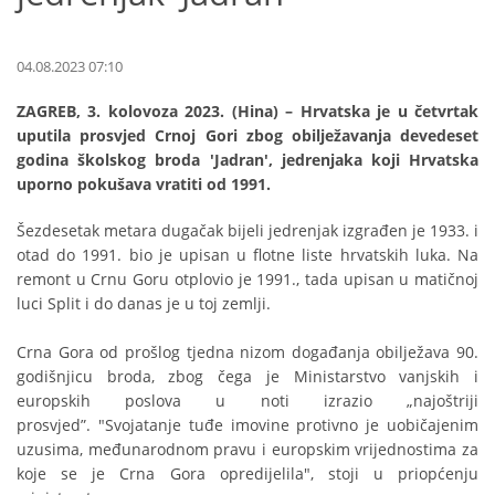
04.08.2023 07:10
ZAGREB, 3. kolovoza 2023. (Hina) – Hrvatska je u četvrtak
uputila prosvjed Crnoj Gori zbog obilježavanja devedeset
godina školskog broda 'Jadran', jedrenjaka koji Hrvatska
uporno pokušava vratiti od 1991.
Šezdesetak metara dugačak bijeli jedrenjak izgrađen je 1933. i
otad do 1991. bio je upisan u flotne liste hrvatskih luka. Na
remont u Crnu Goru otplovio je 1991., tada upisan u matičnoj
luci Split i do danas je u toj zemlji.
Crna Gora od prošlog tjedna nizom događanja obilježava 90.
godišnjicu broda, zbog čega je Ministarstvo vanjskih i
europskih poslova u noti izrazio „najoštriji
prosvjed”. "Svojatanje tuđe imovine protivno je uobičajenim
uzusima, međunarodnom pravu i europskim vrijednostima za
koje se je Crna Gora opredijelila", stoji u priopćenju