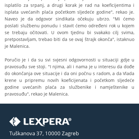
isplatilo za srpanj, a drugi korak je rad na koeficijentima i
isplata uvećanih plaća početkom sljedeće godine", rekao je.
Naveo je da odgovor sindikata očekuju ubrzo. "Mi ćemo
poslati službenu ponudu i stavit ćemo određeni rok u kojem
se trebaju očitovati. U ovom tjednu bi svakako cilj svima,
pretpostavljam, trebao biti da se ovaj štrajk okonča", istaknuo
je Malenica.
Poručio je i da su svi svjesni odgovornosti u situaciji gdje u
pravosuđu sve stoji. "I njima, ali i nama je u interesu da dođe
do okončanja ove situacije i da oni počnu s radom, a da Vlada
krene u pripremu novih koeficijenata i početkom sljedeće
godine uvećanih plaća za službenike i namještenike u
pravosuđu", rekao je Malenica.
Tuškanova 37, 10000 Zagreb