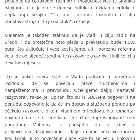
Dodao je da će također razmotriti mogućnost koju je Sindikat
istaknuo, a to je da se donese odluka o ukidanju odluke o
neplaćanju štrajka. "To smo spremni razmotriti u cilju
obustave štrajka i to je na stolu", rekao je.
Malenica je također istaknuo da je Vladi u cilju raditi na
uredbi i da prosječna neto plaća u pravosuđu bude 1.000
eura, što uključuje i veće koeficijente, ali i poreznu reformu
koja ide od sljedeće godine te razgovore o osnovici koji će ići u
devetom mjesecu.
"To je paket mjera koje će Vlada poduzeti u narednom
razdoblju da se povećaju plaće službenicima i
namještenicima u pravosuđu. Očekujemo daljnji nastavak
razgovora", rekao je. Upitan što su iz SDLSN-a odgovorili na
ponudu, odgovorio je da će im dostaviti službenu ponudu pa
očekuju razgovore o tom Vladinom prijedlogu. Na komentar
novinara da se u sindikatu "ne čine impresionirani" tom
ponudom, Malenica je podsjetio da je riječ o
pregovorima."Razgovaramo i dalje, imamo nekoliko koraka.
Prvi korak je to povećanje plaće koje bi se već u kolovozu