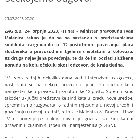
25.07.2023 07:20
ZAGREB, 24. srpnja 2023. (Hina) - Ministar pravosuđa Ivan
Malenica rekao je da se na sastanku s predstavnicima
sindikata razgovaralo o 12-postotnom povećanju plaća
službenika u pravosudnim tijelima s isplatom u kolovozu,
uz druga najavljena povećanja, te da će im poslati službenu
ponudu na koju očekuju skori odgovor, do kraja tjedna.
"Mi smo zadnjih nekoliko dana vodili intenzivne razgovore,
našli smo se na nekom povećanju plaće za službenike i
namještenike u pravosuđu za otprilike 12 posto. Spremni smo
također uključiti predstavnike sindikata u izradu nove uredbe,
spremni smo razgovarati o radnim mjestima u novoj uredbi i
povećanju u novoj uredbi", rekao je Malenica za Dnevnik Nove
TV u ponedjeljak nakon novih pregovora sa Sindikatom
državnih i lokalnih službenika i namještenika (SDLSN).