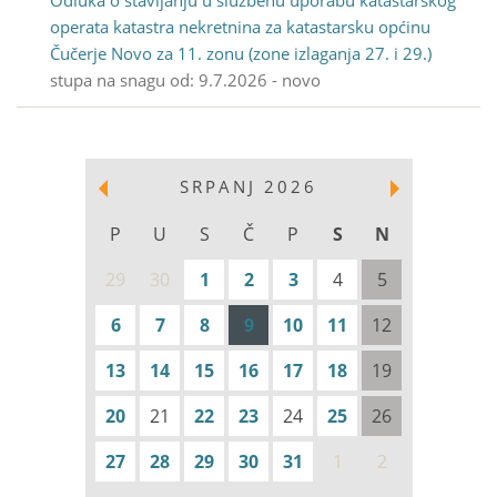
Odluka o stavljanju u službenu uporabu katastarskog
operata katastra nekretnina za katastarsku općinu
Čučerje Novo za 11. zonu (zone izlaganja 27. i 29.)
stupa na snagu od: 9.7.2026 - novo
SRPANJ 2026
P
U
S
Č
P
S
N
29
30
1
2
3
4
5
6
7
8
9
10
11
12
13
14
15
16
17
18
19
20
21
22
23
24
25
26
27
28
29
30
31
1
2