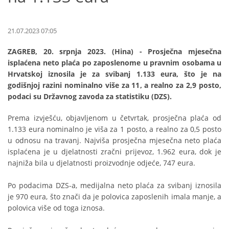
21.07.2023 07:05
ZAGREB, 20. srpnja 2023. (Hina) - Prosječna mjesečna
isplaćena neto plaća po zaposlenome u pravnim osobama u
Hrvatskoj iznosila je za svibanj 1.133 eura, što je na
godišnjoj razini nominalno više za 11, a realno za 2,9 posto,
podaci su Državnog zavoda za statistiku (DZS).
Prema izvješću, objavljenom u četvrtak, prosječna plaća od
1.133 eura nominalno je viša za 1 posto, a realno za 0,5 posto
u odnosu na travanj. Najviša prosječna mjesečna neto plaća
isplaćena je u djelatnosti zračni prijevoz, 1.962 eura, dok je
najniža bila u djelatnosti proizvodnje odjeće, 747 eura.
Po podacima DZS-a, medijalna neto plaća za svibanj iznosila
je 970 eura, što znači da je polovica zaposlenih imala manje, a
polovica više od toga iznosa.