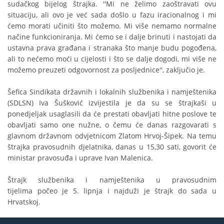
sudačkog bijelog štrajka. ''Mi ne želimo zaoštravati ovu
situaciju, ali ovo je već sada došlo u fazu iracionalnog i mi
ćemo morati učiniti što možemo. Mi više nemamo normalne
načine funkcioniranja. Mi ćemo se i dalje brinuti i nastojati da
ustavna prava građana i stranaka što manje budu pogođena,
ali to nećemo moći u cijelosti i što se dalje dogodi, mi više ne
možemo preuzeti odgovornost za posljednice'', zaključio je.
Šefica Sindikata državnih i lokalnih službenika i namještenika
(SDLSN) Iva Šušković izvijestila je da su se štrajkaši u
ponedjeljak usaglasili da će prestati obavljati hitne poslove te
obavljati samo one nužne, o čemu će danas razgovarati s
glavnom državnom odvjetnicom Zlatom Hrvoj-Šipek. Na temu
štrajka pravosudnih djelatnika, danas u 15,30 sati, govorit će
ministar pravosuđa i uprave Ivan Malenica.
Štrajk službenika i namještenika u pravosudnim
tijelima počeo je 5. lipnja i najduži je štrajk do sada u
Hrvatskoj.