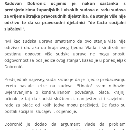
Radovan Dobronić ocijenio je, nakon sastanka s
predsjednicima županijskih i visokih sudova o radu sudova
za vrijeme štrajka pravosudnih djelatnika, da stanje više nije
održivo te da su pravosudni djelatnici ''de facto socijalni
slučajevi''.
''Mi kao sudska uprava smatramo da ovo stanje više nije
održivo i da, ako do kraja ovog tjedna Vlada i sindikati ne
postignu dogovor, više sudske uprave ne mogu snositi
odgovornost za posljedice ovog stanja'', kazao je u ponedjeljak
Dobronić.
Predsjednik najvišeg suda kazao je da je riječ o prebacivanju
tereta nastale krize na sudove. ''Unatoč svim njihovim
uvjeravanjima o kontinuiranom povećanju plaća, krajnji
učinak je taj da sudski službenici, namještenici i savjetnici
rade za plaće od kojih jedva mogu preživjeti. De facto su
postali socijalni slučajevi'', ocijenio je.
Dobronić je dodao da argument Vlade da problem