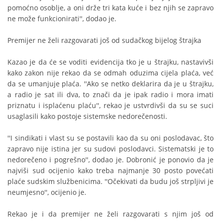
pomoćno osoblje, a oni drže tri kata kuće i bez njih se zapravo
ne može funkcionirati'', dodao je.
Premijer ne želi razgovarati još od sudačkog bijelog štrajka
Kazao je da će se voditi evidencija tko je u štrajku, nastavivši
kako zakon nije rekao da se odmah oduzima cijela plaća, već
da se umanjuje plaća. ''Ako se netko deklarira da je u štrajku,
a radio je sat ili dva, to znači da je ipak radio i mora imati
priznatu i isplaćenu plaću'', rekao je ustvrdivši da su se suci
usaglasili kako postoje sistemske nedorečenosti.
''I sindikati i vlast su se postavili kao da su oni poslodavac, što
zapravo nije istina jer su sudovi poslodavci. Sistematski je to
nedorečeno i pogrešno'', dodao je. Dobronić je ponovio da je
najviši sud ocijenio kako treba najmanje 30 posto povećati
plaće sudskim službenicima. ''Očekivati da budu još strpljivi je
neumjesno'', ocijenio je.
Rekao je i da premijer ne želi razgovarati s njim još od