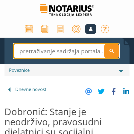
S
Poveznice
Dnevne novosti
Dobronić: Stanje je
neodrživo, pravosudni
djelatnici su socijalni