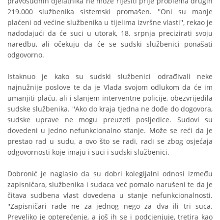
pravosudnih djelatnika ne može riješiti prije problema drugih
219.000 službenika sistemski promašen. ''Oni su manje
plaćeni od većine službenika u tijelima izvršne vlasti'', rekao je
nadodajući da će suci u utorak, 18. srpnja precizirati svoju
naredbu, ali očekuju da će se sudski službenici ponašati
odgovorno.
Istaknuo je kako su sudski službenici odrađivali neke
najnužnije poslove te da je Vlada svojom odlukom da će im
umanjiti plaću, ali i slanjem interventne policije, obezvrijedila
sudske službenika. ''Ako do kraja tjedna ne dođe do dogovora,
sudske uprave ne mogu preuzeti posljedice. Sudovi su
dovedeni u jedno nefunkcionalno stanje. Može se reći da je
prestao rad u sudu, a ovo što se radi, radi se zbog osjećaja
odgovornosti koje imaju i suci i sudski službenici.
Dobronić je naglasio da su dobri kolegijalni odnosi između
zapisničara, službenika i sudaca već pomalo narušeni te da je
čitava sudbena vlast dovedena u stanje nefunkcionalnosti.
''Zapisničari rade ne za jednog nego za dva ili tri suca.
Preveliko je opterećenje, a još ih se i podcjenjuje, tretira kao