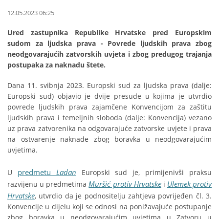
12.05.2023 06:25
Ured zastupnika Republike Hrvatske pred Europskim
sudom za ljudska prava - Povrede ljudskih prava zbog
neodgovarajućih zatvorskih uvjeta i zbog predugog trajanja
postupaka za naknadu štete.
Dana 11. svibnja 2023. Europski sud za ljudska prava (dalje:
Europski sud) objavio je dvije presude u kojima je utvrdio
povrede ljudskih prava zajamčene Konvencijom za zaštitu
ljudskih prava i temeljnih sloboda (dalje: Konvencija) vezano
uz prava zatvorenika na odgovarajuće zatvorske uvjete i prava
na ostvarenje naknade zbog boravka u neodgovarajućim
uvjetima.
predmetu
Ladan
U
Europski sud je, primijenivši praksu
Muršić protiv Hrvatske
Ulemek protiv
razvijenu u predmetima
i
Hrvatske
, utvrdio da je podnositelju zahtjeva povrijeđen čl. 3.
Konvencije u dijelu koji se odnosi na ponižavajuće postupanje
zbog boravka u neodgovarajućim uvjetima u Zatvoru u