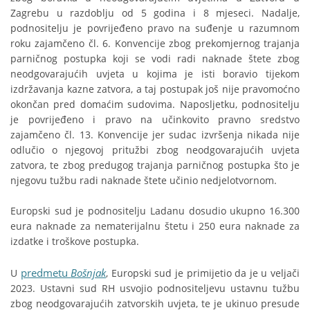
Zagrebu u razdoblju od 5 godina i 8 mjeseci. Nadalje,
podnositelju je povrijeđeno pravo na suđenje u razumnom
roku zajamčeno čl. 6. Konvencije zbog prekomjernog trajanja
parničnog postupka koji se vodi radi naknade štete zbog
neodgovarajućih uvjeta u kojima je isti boravio tijekom
izdržavanja kazne zatvora, a taj postupak još nije pravomoćno
okončan pred domaćim sudovima. Naposljetku, podnositelju
je povrijeđeno i pravo na učinkovito pravno sredstvo
zajamčeno čl. 13. Konvencije jer sudac izvršenja nikada nije
odlučio o njegovoj pritužbi zbog neodgovarajućih uvjeta
zatvora, te zbog predugog trajanja parničnog postupka što je
njegovu tužbu radi naknade štete učinio nedjelotvornom.
Europski sud je podnositelju Ladanu dosudio ukupno 16.300
eura naknade za nematerijalnu štetu i 250 eura naknade za
izdatke i troškove postupka.
predmetu
Bošnjak
U
, Europski sud je primijetio da je u veljači
2023. Ustavni sud RH usvojio podnositeljevu ustavnu tužbu
zbog neodgovarajućih zatvorskih uvjeta, te je ukinuo presude