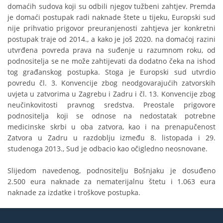
domaćih sudova koji su odbili njegov tužbeni zahtjev. Premda
je domaći postupak radi naknade štete u tijeku, Europski sud
nije prihvatio prigovor preuranjenosti zahtjeva jer konkretni
postupak traje od 2014., a kako je još 2020. na domaćoj razini
utvrđena povreda prava na suđenje u razumnom roku, od
podnositelja se ne može zahtijevati da dodatno čeka na ishod
tog građanskog postupka. Stoga je Europski sud utvrdio
povredu čl. 3. Konvencije zbog neodgovarajućih zatvorskih
uvjeta u zatvorima u Zagrebu i Zadru i čl. 13. Konvencije zbog
neučinkovitosti pravnog sredstva. Preostale prigovore
podnositelja koji se odnose na nedostatak potrebne
medicinske skrbi u oba zatvora, kao i na prenapučenost
Zatvora u Zadru u razdoblju između 8. listopada i 29.
studenoga 2013., Sud je odbacio kao očigledno neosnovane.
Slijedom navedenog, podnositelju Bošnjaku je dosuđeno
2.500 eura naknade za nematerijalnu štetu i 1.063 eura
naknade za izdatke i troškove postupka.