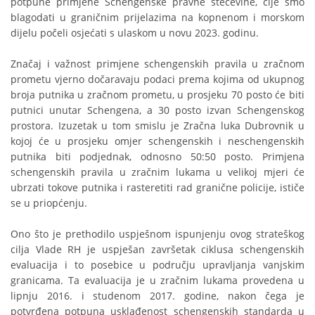
potpune primjene Schengenske pravne stečevine, čije smo
blagodati u graničnim prijelazima na kopnenom i morskom
dijelu počeli osjećati s ulaskom u novu 2023. godinu.
Značaj i važnost primjene schengenskih pravila u zračnom
prometu vjerno dočaravaju podaci prema kojima od ukupnog
broja putnika u zračnom prometu, u prosjeku 70 posto će biti
putnici unutar Schengena, a 30 posto izvan Schengenskog
prostora. Izuzetak u tom smislu je Zračna luka Dubrovnik u
kojoj će u prosjeku omjer schengenskih i neschengenskih
putnika biti podjednak, odnosno 50:50 posto. Primjena
schengenskih pravila u zračnim lukama u velikoj mjeri će
ubrzati tokove putnika i rasteretiti rad granične policije, ističe
se u priopćenju.
Ono što je prethodilo uspješnom ispunjenju ovog strateškog
cilja Vlade RH je uspješan završetak ciklusa schengenskih
evaluacija i to posebice u području upravljanja vanjskim
granicama. Ta evaluacija je u zračnim lukama provedena u
lipnju 2016. i studenom 2017. godine, nakon čega je
potvrđena potpuna usklađenost schengenskih standarda u