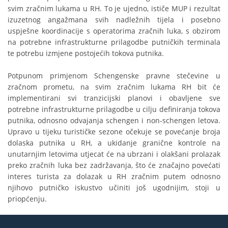
svim zračnim lukama u RH. To je ujedno, ističe MUP i rezultat
izuzetnog angažmana svih nadležnih tijela i posebno
uspješne koordinacije s operatorima zračnih luka, s obzirom
na potrebne infrastrukturne prilagodbe putničkih terminala
te potrebu izmjene postojećih tokova putnika.
Potpunom primjenom Schengenske pravne stečevine u
zračnom prometu, na svim zračnim lukama RH bit će
implementirani svi tranzicijski planovi i obavljene sve
potrebne infrastrukturne prilagodbe u cilju definiranja tokova
putnika, odnosno odvajanja schengen i non-schengen letova.
Upravo u tijeku turističke sezone očekuje se povećanje broja
dolaska putnika u RH, a ukidanje granične kontrole na
unutarnjim letovima utjecat će na ubrzani i olakšani prolazak
preko zračnih luka bez zadržavanja, što će značajno povećati
interes turista za dolazak u RH zračnim putem odnosno
njihovo putničko iskustvo učiniti još ugodnijim, stoji u
priopćenju.