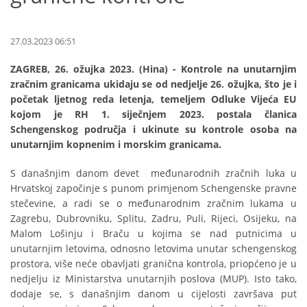
27.03.2023 06:51
ZAGREB, 26. ožujka 2023. (Hina) - Kontrole na unutarnjim
zračnim granicama ukidaju se od nedjelje 26. ožujka, što je i
početak ljetnog reda letenja, temeljem Odluke Vijeća EU
kojom je RH 1. siječnjem 2023. postala članica
Schengenskog područja i ukinute su kontrole osoba na
unutarnjim kopnenim i morskim granicama.
S današnjim danom devet međunarodnih zračnih luka u
Hrvatskoj započinje s punom primjenom Schengenske pravne
stečevine, a radi se o međunarodnim zračnim lukama u
Zagrebu, Dubrovniku, Splitu, Zadru, Puli, Rijeci, Osijeku, na
Malom Lošinju i Braču u kojima se nad putnicima u
unutarnjim letovima, odnosno letovima unutar schengenskog
prostora, više neće obavljati granična kontrola, priopćeno je u
nedjelju iz Ministarstva unutarnjih poslova (MUP). Isto tako,
dodaje se, s današnjim danom u cijelosti završava put