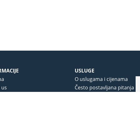
RMACIJE
USLUGE
ma
O uslugama i cijenama
 us
Često postavljana pitanja
 korištenja
Korisnička podrška
vjeti poslovanja
O novom portalu
a privatnosti
j portala