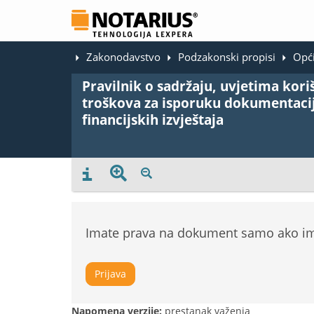
Zakonodavstvo
Podzakonski propisi
Opći
Pravilnik o sadržaju, uvjetima kor
troškova za isporuku dokumentacije
financijskih izvještaja
Imate prava na dokument samo ako ima
Prijava
Napomena verzije:
prestanak važenja