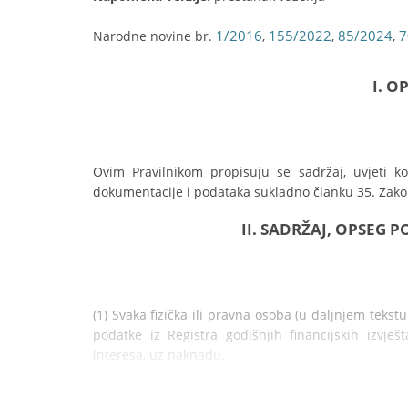
1/2016
155/2022
85/2024
7
Narodne novine br.
,
,
,
I. O
Ovim Pravilnikom propisuju se sadržaj, uvjeti k
dokumentacije i podataka sukladno članku 35. Zako
II. SADRŽAJ, OPSEG 
(1) Svaka fizička ili pravna osoba (u daljnjem tekstu
podatke iz Registra godišnjih financijskih izvješ
interesa, uz naknadu.