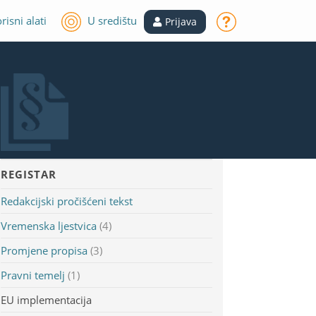
risni alati
U središtu
Prijava
REGISTAR
Redakcijski pročišćeni tekst
Vremenska ljestvica
(4)
Promjene propisa
(3)
Pravni temelj
(1)
EU implementacija