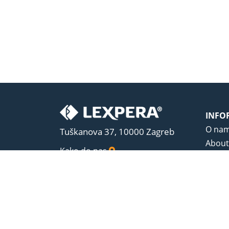
INFO
O na
Tuškanova 37, 10000 Zagreb
About
Kako do nas
Uvjeti
Opći u
Zaštit
Sadrža