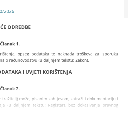
0/2026
PĆE ODREDBE
Članak 1.
orištenja, opseg podataka te naknada troškova za isporuku 
na o računovodstvu (u daljnjem tekstu: Zakon).
PODATAKA I UVJETI KORIŠTENJA
Članak 2.
: tražitelj) može, pisanim zahtjevom, zatražiti dokumentaciju i 
taja (u daljnjem tekstu: Registar), bez dokazivanja pravnog 