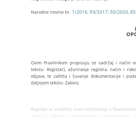
1/2016
93/2017
50/2020
85
Narodne novine br.
,
,
,
OP
Ovim Pravilnikom propisuju se sadržaj i način vođ
tekstu: Registar), ažuriranje registra, način i ro
objava, te zaštita i čuvanje dokumentacije i pod
daljnjem tekstu: Zakon).
Registar je središnji izvor informacija o financijsk
stavka 2. Zakona (u daljnjem tekstu: poduzetnici) i 