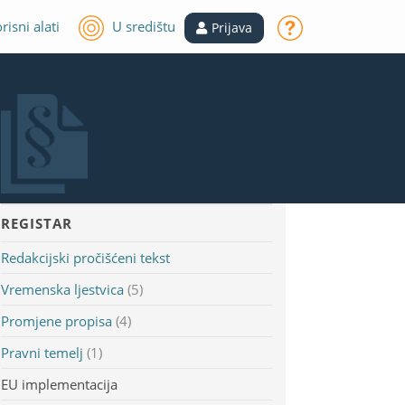
risni alati
U središtu
Prijava
REGISTAR
Redakcijski pročišćeni tekst
Vremenska ljestvica
(5)
Promjene propisa
(4)
Pravni temelj
(1)
EU implementacija