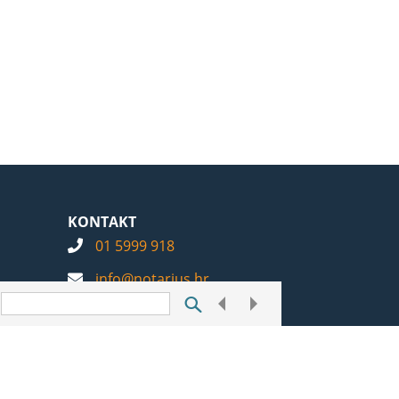
KONTAKT
01 5999 918
info@notarius.hr