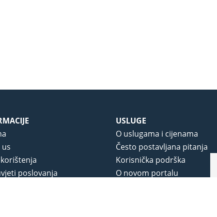
RMACIJE
USLUGE
ma
O uslugama i cijenama
 us
Često postavljana pitanja
 korištenja
Korisnička podrška
vjeti poslovanja
O novom portalu
a privatnosti
j portala