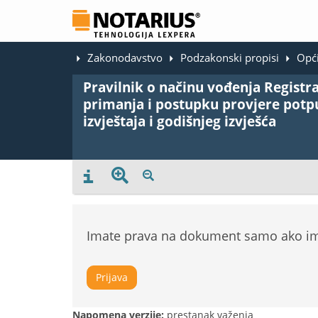
Zakonodavstvo
Podzakonski propisi
Opći
Pravilnik o načinu vođenja Registra 
primanja i postupku provjere potpun
izvještaja i godišnjeg izvješća
Imate prava na dokument samo ako ima
Prijava
Napomena verzije:
prestanak važenja