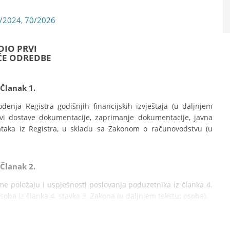
/2024
70/2026
,
DIO PRVI
ĆE ODREDBE
Članak 1.
enja Registra godišnjih financijskih izvještaja (u daljnjem 
kovi dostave dokumentacije, zaprimanje dokumentacije, javna 
ataka iz Registra, u skladu sa Zakonom o računovodstvu (u 
Članak 2.
ome položaju i uspješnosti poslovanja poduzetnika iz članka 4. 
osoba iz članka 4. stavka 3. Zakona (u daljnjem tekstu: osobe).