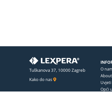
INFO
O na
Tuškanova 37, 10000 Zagreb
About
Kako do nas
Uvjeti
Opći u
Zaštit
Sadrža