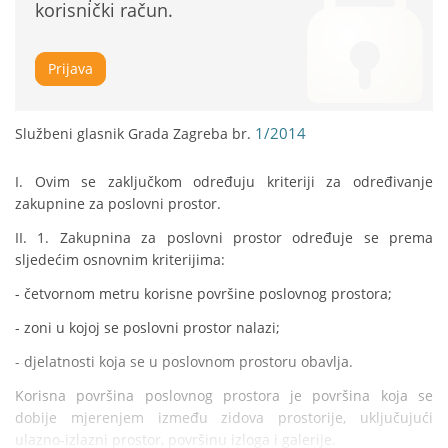
korisnički račun.
Prijava
1/2014
Službeni glasnik Grada Zagreba br.
I. Ovim se zaključkom određuju kriteriji za određivanje 
zakupnine za poslovni prostor.
II. 1. Zakupnina za poslovni prostor određuje se prema 
sljedećim osnovnim kriterijima:
- četvornom metru korisne površine poslovnog prostora;
- zoni u kojoj se poslovni prostor nalazi;
- djelatnosti koja se u poslovnom prostoru obavlja.
Korisna površina poslovnog prostora je površina koja se 
dobije mjerenjem između zidova prostorije, uključujući 
ulazno-izlazni prostor, površinu izloga i galerije.