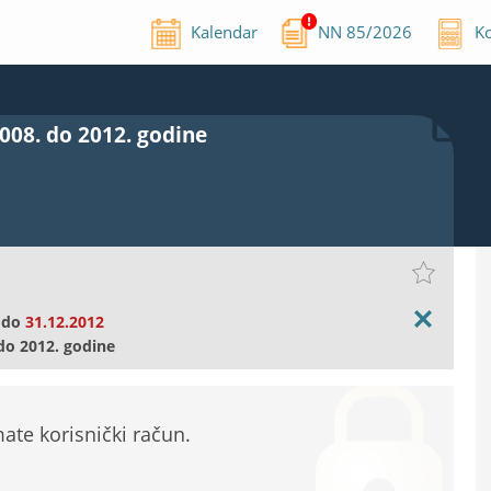
Kalendar
NN
85
/
2026
Ko
008. do 2012. godine
do
31.12.2012
 do 2012. godine
te korisnički račun.