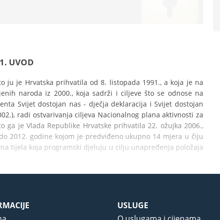
1. UVOD
 ju je Hrvatska prihvatila od 8. listopada 1991., a koja je na 
jenih naroda iz 2000., koja sadrži i ciljeve što se odnose na 
nta Svijet dostojan nas - dječja deklaracija i Svijet dostojan 
2.), radi ostvarivanja ciljeva Nacionalnog plana aktivnosti za 
o ga je Vlada Republike Hrvatske prihvatila 22. ožujka 2006., 
 do 2012. godine kojom je predviđeno ukupno 14 mjera u čiju 
 tijela koja programski djeluju u cilju unapređenja položaja 
RMACIJE
USLUGE
ma
O uslugama i cijenama