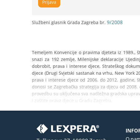
Prijava
9/2008
Službeni glasnik Grada Zagreba br.
Temeljem Konvencije o pravima djeteta iz 1989., što
snazi za 192 zemlje, Milenijske deklaracije Ujedin
dobrobit, prava i interese djece, Strateškog dokume
djece (Drugi Svjetski sastanak na vrhu, New York 200
prava i interese djece od 2006. do 2012. godine, št
donosi se Zagrebačka strategija za djecu od 2008.
provedbu su uključena sva nadležna gradska upravna
i zaštite prava djece u Gradu Zagrebu.
INFO
O na