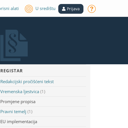
risni alati
U središtu
Prijava
REGISTAR
Redakcijski pročišćeni tekst
Vremenska ljestvica
(1)
Promjene propisa
Pravni temelj
(1)
EU implementacija