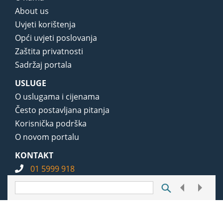
About us
Uvjeti korištenja
Opći uvjeti poslovanja
Zaštita privatnosti
Sadržaj portala
USLUGE
O uslugama i cijenama
Često postavljana pitanja
Korisnička podrška
O novom portalu
KONTAKT
01 5999 918
info@notarius.hr
© 1989-2026 LEXPERA d.o.o. Sva prava zadržana.