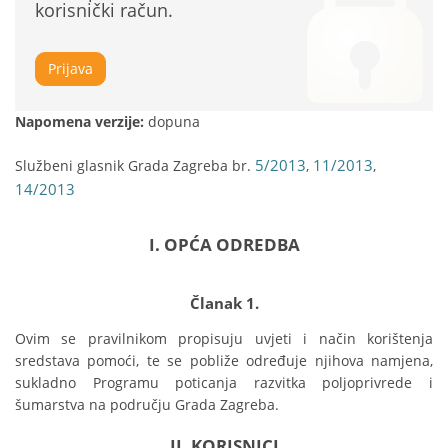
korisnički račun.
Prijava
Napomena verzije:
dopuna
5/2013
11/2013
Službeni glasnik Grada Zagreba br.
,
,
14/2013
I. OPĆA ODREDBA
Članak 1.
Ovim se pravilnikom propisuju uvjeti i način korištenja 
sredstava pomoći, te se pobliže određuje njihova namjena, 
sukladno Programu poticanja razvitka poljoprivrede i 
šumarstva na području Grada Zagreba.
II. KORISNICI