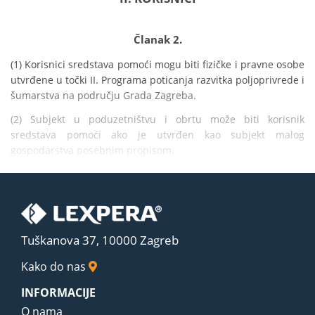
Članak 2.
(1) Korisnici sredstava pomoći mogu biti fizičke i pravne osobe 
utvrđene u točki II. Programa poticanja razvitka poljoprivrede i 
šumarstva na području Grada Zagreba.
(2) Subjekt u poduzetništvu i obrtu može biti korisnik 
sredstava pomoći ako je utvrđen kao subjekt malog 
gospodarstva posebnim propisom.
Tuškanova 37, 10000 Zagreb
Kako do nas
INFORMACIJE
O nama