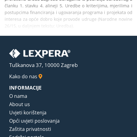
članku 1. stavku 4. alineji 5. Uredbe o kriterijima, mjerilima i 
postupcima financiranja i ugovaranja programa i projekata od 
interesa za opće dobro koje provode udruge (Narodne novine 
26/15, u daljnjem tekstu: Uredba).
Tuškanova 37, 10000 Zagreb
Kako do nas
INFORMACIJE
O nama
About us
Uvjeti korištenja
Opći uvjeti poslovanja
Zaštita privatnosti