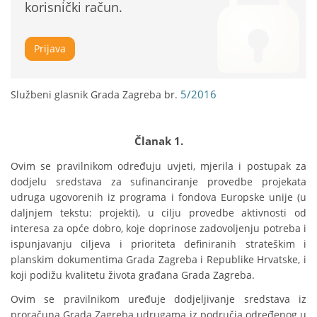
korisnički račun.
Prijava
5/2016
Službeni glasnik Grada Zagreba br.
Članak 1.
Ovim se pravilnikom određuju uvjeti, mjerila i postupak za 
dodjelu sredstava za sufinanciranje provedbe projekata 
udruga ugovorenih iz programa i fondova Europske unije (u 
daljnjem tekstu: projekti), u cilju provedbe aktivnosti od 
interesa za opće dobro, koje doprinose zadovoljenju potreba i 
ispunjavanju ciljeva i prioriteta definiranih strateškim i 
planskim dokumentima Grada Zagreba i Republike Hrvatske, i 
koji podižu kvalitetu života građana Grada Zagreba.
Ovim se pravilnikom uređuje dodjeljivanje sredstava iz 
proračuna Grada Zagreba udrugama iz područja određenog u 