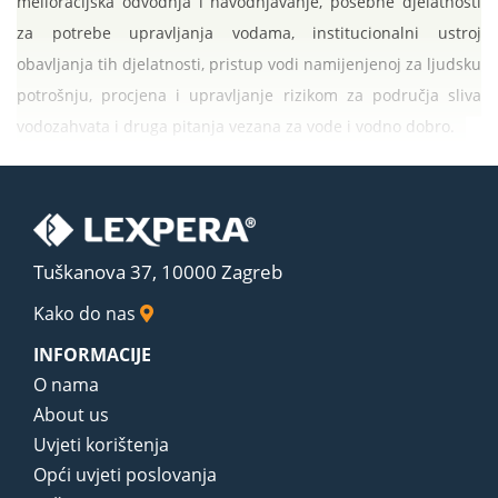
melioracijska odvodnja i navodnjavanje, posebne djelatnosti
za potrebe upravljanja vodama, institucionalni ustroj
obavljanja tih djelatnosti, pristup vodi namijenjenoj za ljudsku
potrošnju, procjena i upravljanje rizikom za područja sliva
vodozahvata i druga pitanja vezana za vode i vodno dobro.
Tuškanova 37, 10000 Zagreb
Kako do nas
INFORMACIJE
O nama
About us
Uvjeti korištenja
Opći uvjeti poslovanja