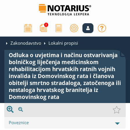
Zakonodavstvo
Lokalni propisi
Odluka o uvjetima i načinu ostvarivanja
bolničkog liječenja medicinskom
rehabilitacijom hrvatskih ratnih vojnih
invalida iz Domovinskog rata i članova
obitelji smrtno stradaloga, zatočenoga ili
nestaloga hrvatskog branitelja iz
Domovinskog rata
Poveznice