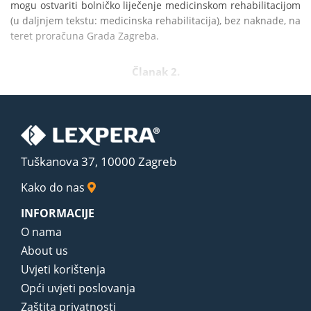
mogu ostvariti bolničko liječenje medicinskom rehabilitacijom 
(u daljnjem tekstu: medicinska rehabilitacija), bez naknade, na 
teret proračuna Grada Zagreba.
Članak 2.
Tuškanova 37, 10000 Zagreb
Kako do nas
INFORMACIJE
O nama
About us
Uvjeti korištenja
Opći uvjeti poslovanja
Zaštita privatnosti