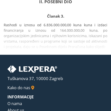
II. POSEBNI DIO
Članak 3.
Rashodi u iznosu od 6.836.000.000,00 kuna kuna i izdaci 
financiranja u iznosu od 164.000.000,00 kuna, po 
organizacijskim jedinicama i njihovim korisnicima, iskazani po 
vrstama, raspoređeni u programe koji se sastoje od aktivnosti 
i projekata, daju se u Posebnom dijelu Proračuna kako slijedi:
Tuškanova 37, 10000 Zagreb
Kako do nas
INFORMACIJE
O nama
About us