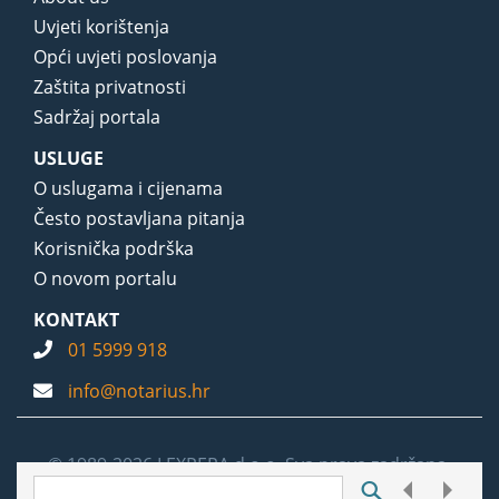
Uvjeti korištenja
Opći uvjeti poslovanja
Zaštita privatnosti
Sadržaj portala
USLUGE
O uslugama i cijenama
Često postavljana pitanja
Korisnička podrška
O novom portalu
KONTAKT
01 5999 918
info@notarius.hr
© 1989-2026 LEXPERA d.o.o. Sva prava zadržana.