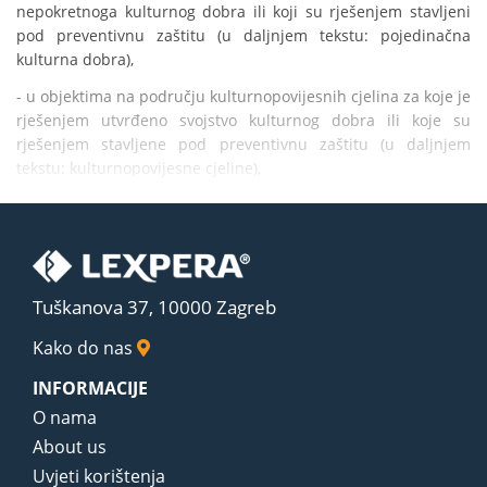
nepokretnoga kulturnog dobra ili koji su rješenjem stavljeni 
pod preventivnu zaštitu (u daljnjem tekstu: pojedinačna 
kulturna dobra),
- u objektima na području kulturnopovijesnih cjelina za koje je 
rješenjem utvrđeno svojstvo kulturnog dobra ili koje su 
rješenjem stavljene pod preventivnu zaštitu (u daljnjem 
tekstu: kulturnopovijesne cjeline),
Tuškanova 37, 10000 Zagreb
Kako do nas
INFORMACIJE
O nama
About us
Uvjeti korištenja