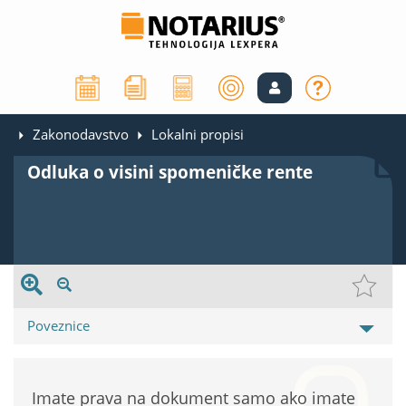
Zakonodavstvo
Lokalni propisi
Odluka o visini spomeničke rente
Poveznice
Imate prava na dokument samo ako imate