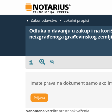
Zakonodavstvo
Lokalni propisi
Odluka o davanju u zakup i na koriš
neizgrađenoga građevinskog zemlji
Imate prava na dokument samo ako ima
Prijava
Napomena verzije:
prestanak važenja