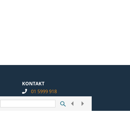
KONTAKT
01 5999 918
info@notarius.hr