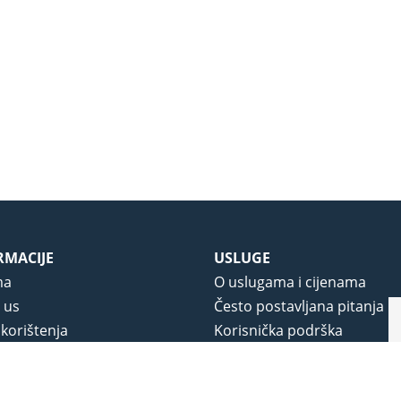
RMACIJE
USLUGE
ma
O uslugama i cijenama
 us
Često postavljana pitanja
 korištenja
Korisnička podrška
vjeti poslovanja
O novom portalu
a privatnosti