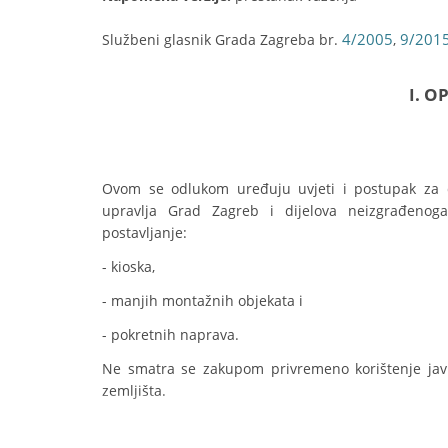
4/2005
9/201
Službeni glasnik Grada Zagreba br.
,
I. O
Ovom se odlukom uređuju uvjeti i postupak za d
upravlja Grad Zagreb i dijelova neizgrađenoga
postavljanje:
- kioska,
- manjih montažnih objekata i
- pokretnih naprava.
Ne smatra se zakupom privremeno korištenje javn
zemljišta.