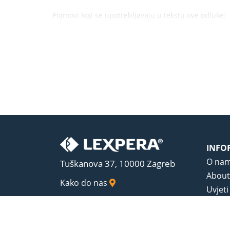
Pojmovi koji se upotrebljavaju u tekstu ove odluke:
INFO
O na
Tuškanova 37, 10000 Zagreb
About
Kako do nas
Uvjeti
Opći u
Zaštit