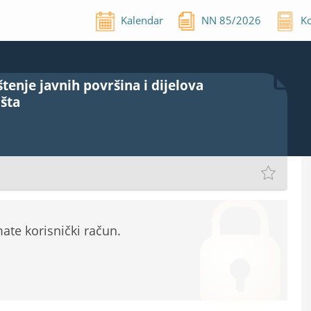
Kalendar
NN
85
/
2026
Ko
tenje javnih površina i dijelova
šta
te korisnički račun.