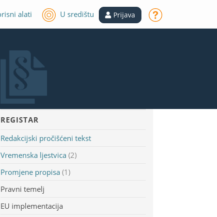
risni alati
U središtu
Prijava
REGISTAR
Redakcijski pročišćeni tekst
Vremenska ljestvica
(2)
Promjene propisa
(1)
Pravni temelj
EU implementacija