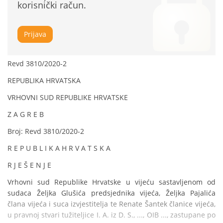
korisnički račun.
Prijava
Revd 3810/2020-2
REPUBLIKA HRVATSKA
VRHOVNI SUD REPUBLIKE HRVATSKE
Z A G R E B
Broj: Revd 3810/2020-2
R E P U B L I K A H R V A T S K A
R J E Š E N J E
Vrhovni sud Republike Hrvatske u vijeću sastavljenom od 
sudaca Željka Glušića predsjednika vijeća, Željka Pajalića 
člana vijeća i suca izvjestitelja te Renate Šantek članice vijeća, 
u pravnoj stvari tužiteljice I. A. iz D. S., ..., OIB ..., zastupane po 