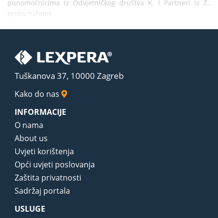
punomoćnicima iz Odvjetničkog društva K. i Partneri iz Z., 
protiv tuženik
Tuškanova 37, 10000 Zagreb
Kako do nas
INFORMACIJE
O nama
About us
Uvjeti korištenja
Opći uvjeti poslovanja
Zaštita privatnosti
Sadržaj portala
USLUGE