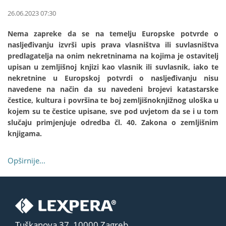
26.06.2023 07:30
Nema zapreke da se na temelju Europske potvrde o
nasljeđivanju izvrši upis prava vlasništva ili suvlasništva
predlagatelja na onim nekretninama na kojima je ostavitelj
upisan u zemljišnoj knjizi kao vlasnik ili suvlasnik, iako te
nekretnine u Europskoj potvrdi o nasljeđivanju nisu
navedene na način da su navedeni brojevi katastarske
čestice, kultura i površina te boj zemljišnoknjižnog uloška u
kojem su te čestice upisane, sve pod uvjetom da se i u tom
slučaju primjenjuje odredba čl. 40. Zakona o zemljišnim
knjigama.
Opširnije...
Tuškanova 37, 10000 Zagreb