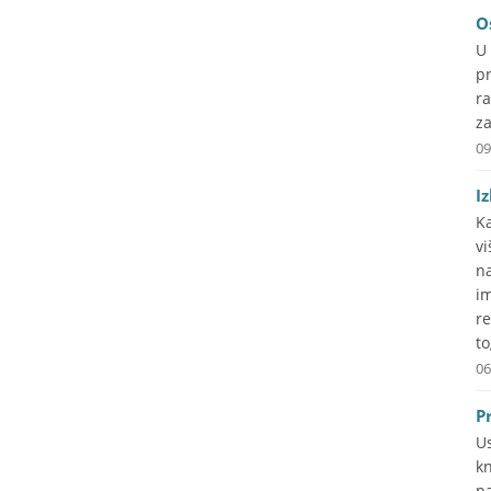
O
U
pr
r
za
09
I
Ka
v
n
i
re
to
06
P
U
kn
p