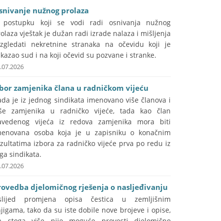
snivanje nužnog prolaza
 postupku koji se vodi radi osnivanja nužnog
olaza vještak je dužan radi izrade nalaza i mišljenja
azgledati nekretnine stranaka na očevidu koji je
kazao sud i na koji očevid su pozvane i stranke.
.07.2026
zbor zamjenika člana u radničkom vijeću
da je iz jednog sindikata imenovano više članova i
iše zamjenika u radničko vijeće, tada kao član
avedenog vijeća iz redova zamjenika mora biti
menovana osoba koja je u zapisniku o konačnim
zultatima izbora za radničko vijeće prva po redu iz
ga sindikata.
.07.2026
rovedba djelomičnog rješenja o nasljeđivanju
slijed promjena opisa čestica u zemljišnim
jigama, tako da su iste dobile nove brojeve i opise,
a stoga više nije moguće provesti djelomično