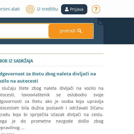
risni alati
U središtu
Prijava
pretraži
S
ZBOR IZ SADRŽAJA
dgovornost za štetu zbog naleta divljači na
ozilo na autocesti
 slučaju štete zbog naleta divljači na vozilo na
utocesti, lovoovlaštenik se oslobodio svoje
dgovornosti za štetu ako je osoba koja upravlja
utocestom bila dužna postaviti i održavati žičanu
radu koja bi spriječila izlazak divljači na cestu.
toga je do prometne nezgode došlo zbog
pravilnog ...