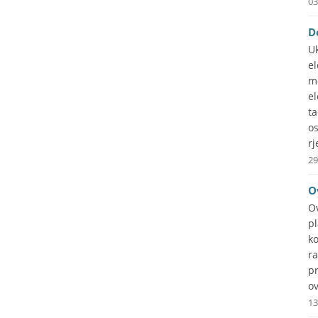
03
D
Uk
e
m
el
t
o
rj
29
O
O
p
ko
ra
p
ov
13