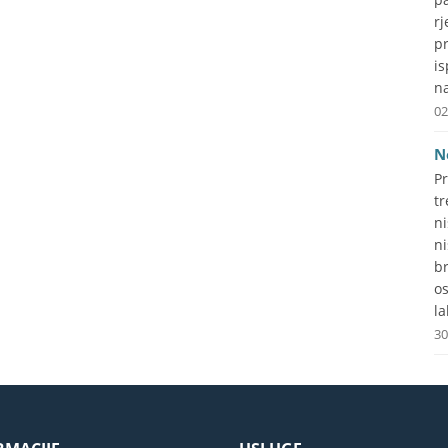
r
p
i
na
02
N
P
tr
n
n
b
o
la
30