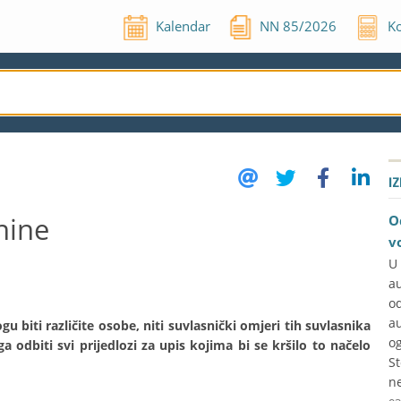
Kalendar
NN
85
/
2026
Ko
I
nine
O
v
U
a
o
a
u biti različite osobe, niti suvlasnički omjeri tih suvlasnika
og
oga odbiti svi prijedlozi za upis kojima bi se kršilo to načelo
S
ne