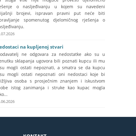
ješenje o nasljeđivanju u kojem su navedeni
rijašnji brojevi, ispravan pravni put neće biti
spravljanje spomenutog djelomičnog rješenja o
sljeđivanju.
.07.2026
edostaci na kupljenoj stvari
rodavatelj ne odgovara za nedostatke ako su u
enutku sklapanja ugovora bili poznati kupcu ili mu
isu mogli ostati nepoznati, a smatra se da kupcu
isu mogli ostati nepoznati oni nedostaci koje bi
rižljiva osoba s prosječnim znanjem i iskustvom
sobe istog zanimanja i struke kao kupac mogla
ko...
.06.2026