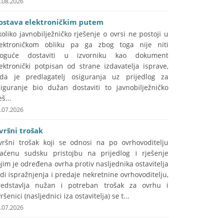
.08.2026
ostava elektroničkim putem
oliko javnobilježničko rješenje o ovrsi ne postoji u
lektroničkom obliku pa ga zbog toga nije niti
oguće dostaviti u izvorniku kao dokument
ektronički potpisan od strane izdavatelja isprave,
ada je predlagatelj osiguranja uz prijedlog za
siguranje bio dužan dostaviti to javnobilježničko
eš...
.07.2026
vršni trošak
vršni trošak koji se odnosi na po ovrhovoditelju
laćenu sudsku pristojbu na prijedlog i rješenje
jim je određena ovrha protiv nasljednika ostavitelja
di ispražnjenja i predaje nekretnine ovrhovoditelju,
redstavlja nužan i potreban trošak za ovrhu i
ršenici (nasljednici iza ostavitelja) se t...
.07.2026