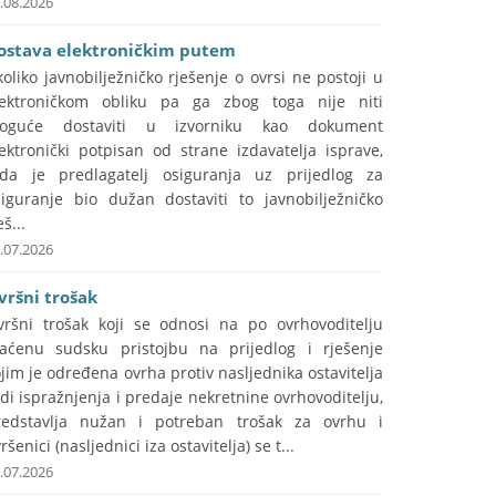
.08.2026
ostava elektroničkim putem
oliko javnobilježničko rješenje o ovrsi ne postoji u
lektroničkom obliku pa ga zbog toga nije niti
oguće dostaviti u izvorniku kao dokument
ektronički potpisan od strane izdavatelja isprave,
ada je predlagatelj osiguranja uz prijedlog za
siguranje bio dužan dostaviti to javnobilježničko
eš...
.07.2026
vršni trošak
vršni trošak koji se odnosi na po ovrhovoditelju
laćenu sudsku pristojbu na prijedlog i rješenje
jim je određena ovrha protiv nasljednika ostavitelja
di ispražnjenja i predaje nekretnine ovrhovoditelju,
redstavlja nužan i potreban trošak za ovrhu i
ršenici (nasljednici iza ostavitelja) se t...
.07.2026