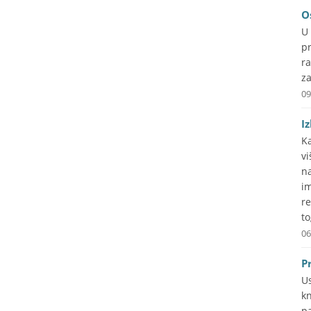
O
U
pr
r
za
09
I
Ka
v
n
i
re
to
06
P
U
kn
p