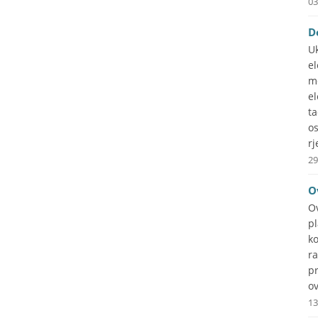
03
D
Uk
e
m
el
t
o
rj
29
O
O
p
ko
ra
p
ov
13