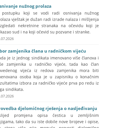
snivanje nužnog prolaza
 postupku koji se vodi radi osnivanja nužnog
olaza vještak je dužan radi izrade nalaza i mišljenja
azgledati nekretnine stranaka na očevidu koji je
kazao sud i na koji očevid su pozvane i stranke.
.07.2026
zbor zamjenika člana u radničkom vijeću
da je iz jednog sindikata imenovano više članova i
iše zamjenika u radničko vijeće, tada kao član
avedenog vijeća iz redova zamjenika mora biti
menovana osoba koja je u zapisniku o konačnim
zultatima izbora za radničko vijeće prva po redu iz
ga sindikata.
.07.2026
rovedba djelomičnog rješenja o nasljeđivanju
slijed promjena opisa čestica u zemljišnim
jigama, tako da su iste dobile nove brojeve i opise,
a stoga više nije moguće provesti djelomično