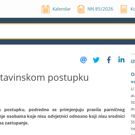
Kalendar
NN
85
/
2026
Ko
I
stavinskom postupku
O
v
U
a
o
a
 postupku, podredno se primjenjuju pravila parničnog
og
nje osobama koje nisu odvjetnici odnosno koji nisu srodnici
S
na zastupanje.
ne