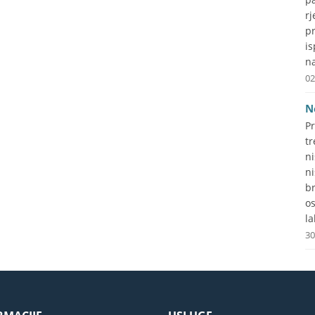
r
p
i
na
02
N
P
tr
n
n
b
o
la
30