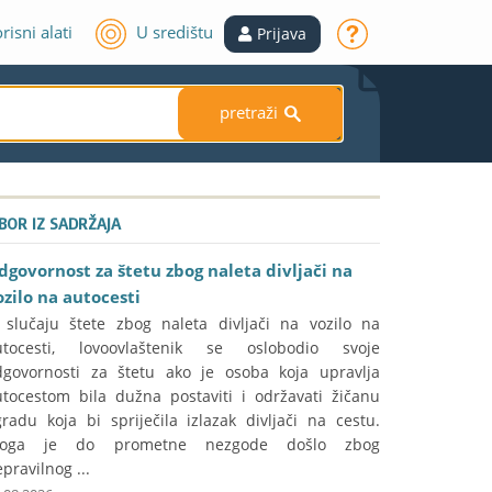
risni alati
U središtu
Prijava
pretraži
S
ZBOR IZ SADRŽAJA
dgovornost za štetu zbog naleta divljači na
ozilo na autocesti
 slučaju štete zbog naleta divljači na vozilo na
utocesti, lovoovlaštenik se oslobodio svoje
dgovornosti za štetu ako je osoba koja upravlja
utocestom bila dužna postaviti i održavati žičanu
radu koja bi spriječila izlazak divljači na cestu.
toga je do prometne nezgode došlo zbog
pravilnog ...