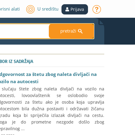
risni alati
U središtu
Prijava
pretraži
S
ZBOR IZ SADRŽAJA
dgovornost za štetu zbog naleta divljači na
ozilo na autocesti
 slučaju štete zbog naleta divljači na vozilo na
utocesti, lovoovlaštenik se oslobodio svoje
dgovornosti za štetu ako je osoba koja upravlja
utocestom bila dužna postaviti i održavati žičanu
radu koja bi spriječila izlazak divljači na cestu.
toga je do prometne nezgode došlo zbog
pravilnog ...