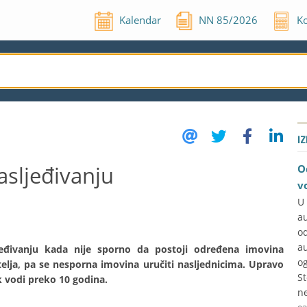
Kalendar
NN
85
/
2026
Ko
I
asljeđivanju
O
v
U
a
o
a
jeđivanju kada nije sporno da postoji određena imovina
og
itelja, pa se nesporna imovina uručiti nasljednicima. Upravo
S
k vodi preko 10 godina.
ne