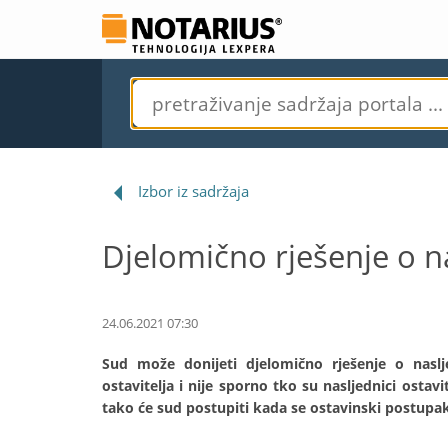
Izbor iz sadržaja
Djelomično rješenje o n
24.06.2021 07:30
Sud može donijeti djelomično rješenje o nasl
ostavitelja i nije sporno tko su nasljednici ostav
tako će sud postupiti kada se ostavinski postupa