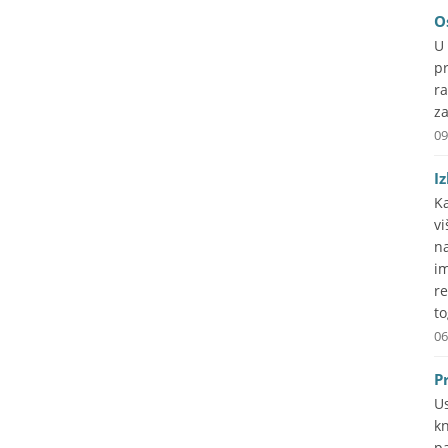
O
U
pr
r
za
09
I
Ka
v
n
i
re
to
06
P
U
kn
p