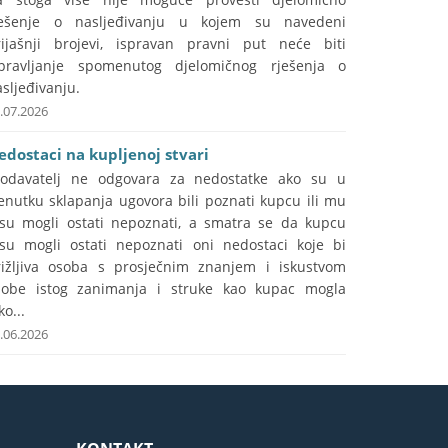
ješenje o nasljeđivanju u kojem su navedeni
rijašnji brojevi, ispravan pravni put neće biti
spravljanje spomenutog djelomičnog rješenja o
sljeđivanju.
.07.2026
edostaci na kupljenoj stvari
rodavatelj ne odgovara za nedostatke ako su u
enutku sklapanja ugovora bili poznati kupcu ili mu
isu mogli ostati nepoznati, a smatra se da kupcu
isu mogli ostati nepoznati oni nedostaci koje bi
rižljiva osoba s prosječnim znanjem i iskustvom
sobe istog zanimanja i struke kao kupac mogla
ko...
.06.2026