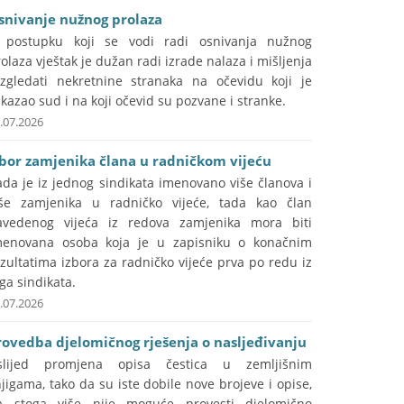
snivanje nužnog prolaza
 postupku koji se vodi radi osnivanja nužnog
olaza vještak je dužan radi izrade nalaza i mišljenja
azgledati nekretnine stranaka na očevidu koji je
kazao sud i na koji očevid su pozvane i stranke.
.07.2026
zbor zamjenika člana u radničkom vijeću
da je iz jednog sindikata imenovano više članova i
iše zamjenika u radničko vijeće, tada kao član
avedenog vijeća iz redova zamjenika mora biti
menovana osoba koja je u zapisniku o konačnim
zultatima izbora za radničko vijeće prva po redu iz
ga sindikata.
.07.2026
rovedba djelomičnog rješenja o nasljeđivanju
slijed promjena opisa čestica u zemljišnim
jigama, tako da su iste dobile nove brojeve i opise,
a stoga više nije moguće provesti djelomično