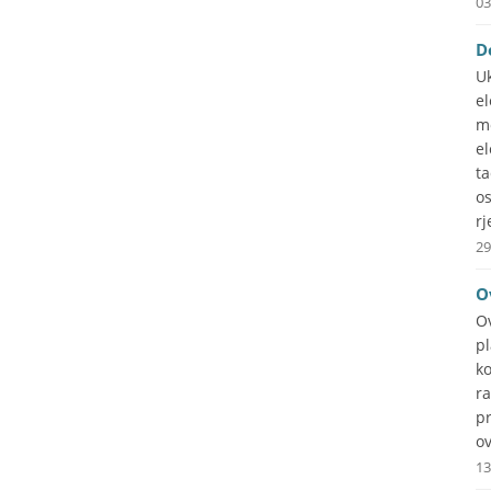
03
D
Uk
e
m
el
t
o
rj
29
O
O
p
ko
ra
p
ov
13