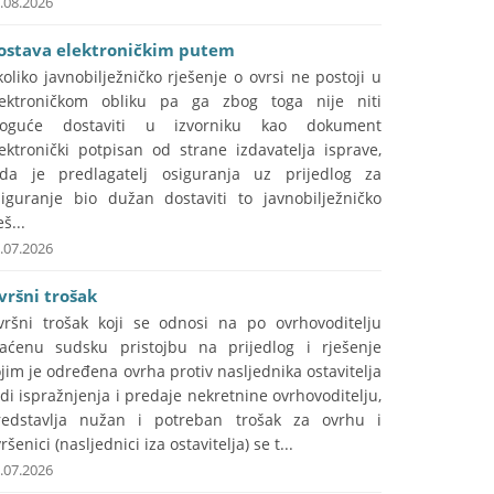
.08.2026
ostava elektroničkim putem
oliko javnobilježničko rješenje o ovrsi ne postoji u
lektroničkom obliku pa ga zbog toga nije niti
oguće dostaviti u izvorniku kao dokument
ektronički potpisan od strane izdavatelja isprave,
ada je predlagatelj osiguranja uz prijedlog za
siguranje bio dužan dostaviti to javnobilježničko
eš...
.07.2026
vršni trošak
vršni trošak koji se odnosi na po ovrhovoditelju
laćenu sudsku pristojbu na prijedlog i rješenje
jim je određena ovrha protiv nasljednika ostavitelja
di ispražnjenja i predaje nekretnine ovrhovoditelju,
redstavlja nužan i potreban trošak za ovrhu i
ršenici (nasljednici iza ostavitelja) se t...
.07.2026