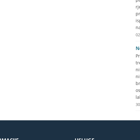
r
p
i
na
02
N
P
tr
n
n
b
o
la
30