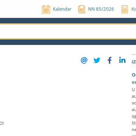
Kalendar
NN
85
/
2026
Ko
I
O
v
U
a
o
a
og
S
O!
ne