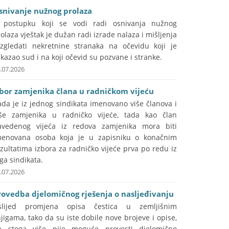
snivanje nužnog prolaza
 postupku koji se vodi radi osnivanja nužnog
olaza vještak je dužan radi izrade nalaza i mišljenja
azgledati nekretnine stranaka na očevidu koji je
kazao sud i na koji očevid su pozvane i stranke.
.07.2026
zbor zamjenika člana u radničkom vijeću
da je iz jednog sindikata imenovano više članova i
iše zamjenika u radničko vijeće, tada kao član
avedenog vijeća iz redova zamjenika mora biti
menovana osoba koja je u zapisniku o konačnim
zultatima izbora za radničko vijeće prva po redu iz
ga sindikata.
.07.2026
rovedba djelomičnog rješenja o nasljeđivanju
slijed promjena opisa čestica u zemljišnim
jigama, tako da su iste dobile nove brojeve i opise,
a stoga više nije moguće provesti djelomično