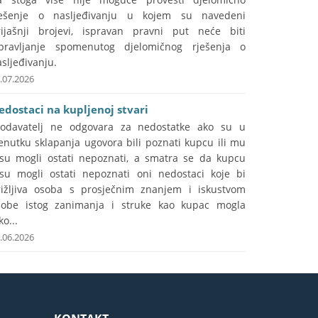
ješenje o nasljeđivanju u kojem su navedeni
rijašnji brojevi, ispravan pravni put neće biti
spravljanje spomenutog djelomičnog rješenja o
sljeđivanju.
.07.2026
edostaci na kupljenoj stvari
rodavatelj ne odgovara za nedostatke ako su u
enutku sklapanja ugovora bili poznati kupcu ili mu
isu mogli ostati nepoznati, a smatra se da kupcu
isu mogli ostati nepoznati oni nedostaci koje bi
rižljiva osoba s prosječnim znanjem i iskustvom
sobe istog zanimanja i struke kao kupac mogla
ko...
.06.2026