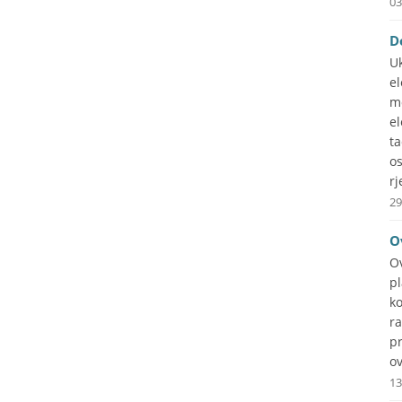
03
D
Uk
e
m
el
t
o
rj
29
O
O
p
ko
ra
p
ov
13