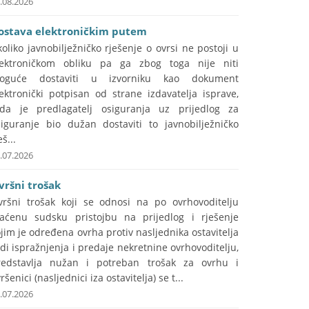
.08.2026
ostava elektroničkim putem
oliko javnobilježničko rješenje o ovrsi ne postoji u
lektroničkom obliku pa ga zbog toga nije niti
oguće dostaviti u izvorniku kao dokument
ektronički potpisan od strane izdavatelja isprave,
ada je predlagatelj osiguranja uz prijedlog za
siguranje bio dužan dostaviti to javnobilježničko
eš...
.07.2026
vršni trošak
vršni trošak koji se odnosi na po ovrhovoditelju
laćenu sudsku pristojbu na prijedlog i rješenje
jim je određena ovrha protiv nasljednika ostavitelja
di ispražnjenja i predaje nekretnine ovrhovoditelju,
redstavlja nužan i potreban trošak za ovrhu i
ršenici (nasljednici iza ostavitelja) se t...
.07.2026