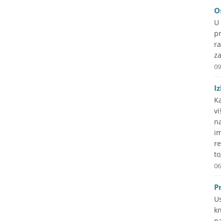
O
U
pr
r
za
09
I
Ka
v
n
i
re
to
06
P
U
kn
p