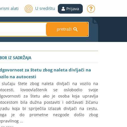
risni alati
U središtu
Prijava
pretraži
S
ZBOR IZ SADRŽAJA
dgovornost za štetu zbog naleta divljači na
ozilo na autocesti
 slučaju štete zbog naleta divljači na vozilo na
utocesti, lovoovlaštenik se oslobodio svoje
dgovornosti za štetu ako je osoba koja upravlja
utocestom bila dužna postaviti i održavati žičanu
radu koja bi spriječila izlazak divljači na cestu.
toga je do prometne nezgode došlo zbog
pravilnog ...