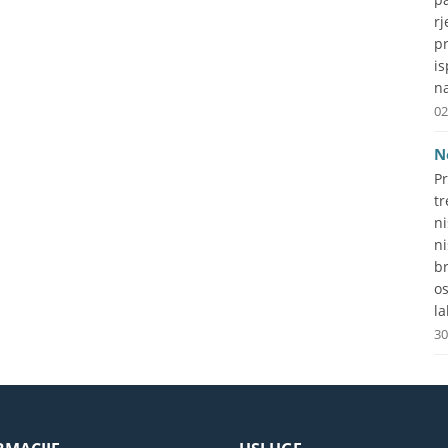
r
p
i
na
02
N
P
tr
n
n
b
o
la
30