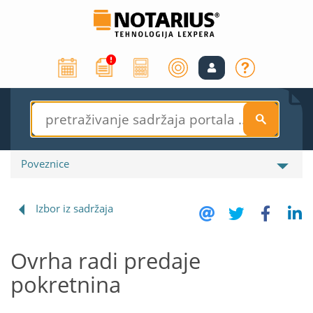
S
Poveznice
Izbor iz sadržaja
Ovrha radi predaje
pokretnina