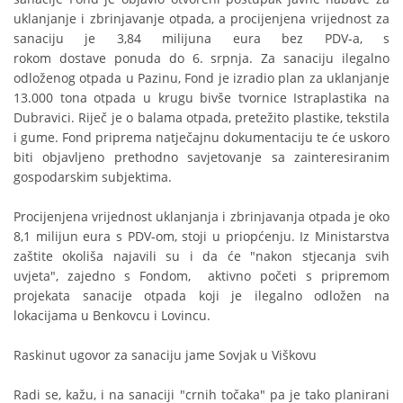
uklanjanje i zbrinjavanje otpada, a procijenjena vrijednost za
sanaciju je 3,84 milijuna eura bez PDV-a, s
rokom dostave ponuda do 6. srpnja. Za sanaciju ilegalno
odloženog otpada u Pazinu, Fond je izradio plan za uklanjanje
13.000 tona otpada u krugu bivše tvornice Istraplastika na
Dubravici. Riječ je o balama otpada, pretežito plastike, tekstila
i gume. Fond priprema natječajnu dokumentaciju te će uskoro
biti objavljeno prethodno savjetovanje sa zainteresiranim
gospodarskim subjektima.
Procijenjena vrijednost uklanjanja i zbrinjavanja otpada je oko
8,1 milijun eura s PDV-om, stoji u priopćenju. Iz Ministarstva
zaštite okoliša najavili su i da će "nakon stjecanja svih
uvjeta", zajedno s Fondom, aktivno početi s pripremom
projekata sanacije otpada koji je ilegalno odložen na
lokacijama u Benkovcu i Lovincu.
Raskinut ugovor za sanaciju jame Sovjak u Viškovu
Radi se, kažu, i na sanaciji "crnih točaka" pa je tako planirani