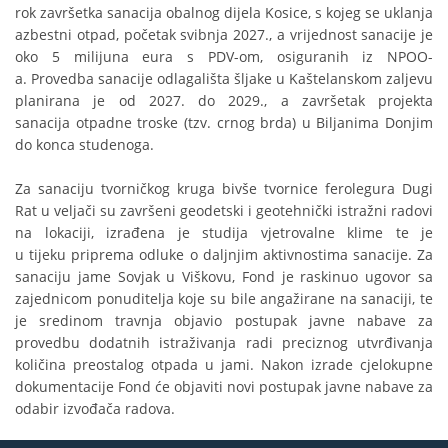
rok završetka sanacija obalnog dijela Kosice, s kojeg se uklanja
azbestni otpad, početak svibnja 2027., a vrijednost sanacije je
oko 5 milijuna eura s PDV-om, osiguranih iz NPOO-
a. Provedba sanacije odlagališta šljake u Kaštelanskom zaljevu
planirana je od 2027. do 2029., a završetak projekta
sanacija otpadne troske (tzv. crnog brda) u Biljanima Donjim
do konca studenoga.
Za sanaciju tvorničkog kruga bivše tvornice ferolegura Dugi
Rat u veljači su završeni geodetski i geotehnički istražni radovi
na lokaciji, izrađena je studija vjetrovalne klime te je
u tijeku priprema odluke o daljnjim aktivnostima sanacije. Za
sanaciju jame Sovjak u Viškovu, Fond je raskinuo ugovor sa
zajednicom ponuditelja koje su bile angažirane na sanaciji, te
je sredinom travnja objavio postupak javne nabave za
provedbu dodatnih istraživanja radi preciznog utvrđivanja
količina preostalog otpada u jami. Nakon izrade cjelokupne
dokumentacije Fond će objaviti novi postupak javne nabave za
odabir izvođača radova.