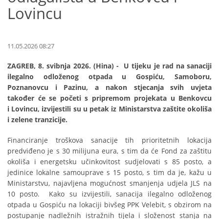
Lovincu
11.05.2026 08:27
ZAGREB, 8. svibnja 2026. (Hina) - U tijeku je rad na sanaciji
ilegalno odloženog otpada u Gospiću, Samoboru,
Poznanovcu i Pazinu, a nakon stjecanja svih uvjeta
također će se početi s pripremom projekata u Benkovcu
i Lovincu, izvijestili su u petak iz Ministarstva zaštite okoliša
i zelene tranzicije.
Financiranje troškova sanacije tih prioritetnih lokacija
predviđeno je s 30 milijuna eura, s tim da će Fond za zaštitu
okoliša i energetsku učinkovitost sudjelovati s 85 posto, a
jedinice lokalne samouprave s 15 posto, s tim da je, kažu u
Ministarstvu, najavljena mogućnost smanjenja udjela JLS na
10 posto. Kako su izvijestili, sanacija ilegalno odloženog
otpada u Gospiću na lokaciji bivšeg PPK Velebit, s obzirom na
postupanje nadležnih istražnih tijela i složenost stanja na