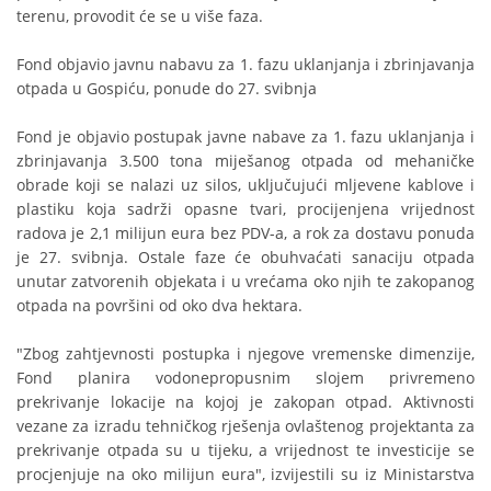
terenu, provodit će se u više faza.
Fond objavio javnu nabavu za 1. fazu uklanjanja i zbrinjavanja
otpada u Gospiću, ponude do 27. svibnja
Fond je objavio postupak javne nabave za 1. fazu uklanjanja i
zbrinjavanja 3.500 tona miješanog otpada od mehaničke
obrade koji se nalazi uz silos, uključujući mljevene kablove i
plastiku koja sadrži opasne tvari, procijenjena vrijednost
radova je 2,1 milijun eura bez PDV-a, a rok za dostavu ponuda
je 27. svibnja. Ostale faze će obuhvaćati sanaciju otpada
unutar zatvorenih objekata i u vrećama oko njih te zakopanog
otpada na površini od oko dva hektara.
"Zbog zahtjevnosti postupka i njegove vremenske dimenzije,
Fond planira vodonepropusnim slojem privremeno
prekrivanje lokacije na kojoj je zakopan otpad. Aktivnosti
vezane za izradu tehničkog rješenja ovlaštenog projektanta za
prekrivanje otpada su u tijeku, a vrijednost te investicije se
procjenjuje na oko milijun eura", izvijestili su iz Ministarstva