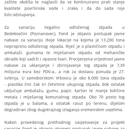
zaštite okoliša te naglasili da se kontinuirano prati stanje
kvalitete površinske vode i zraka i da do sada nije
bilo odstupanja.
Za sanaciju ilegalno odloženog otpada u
Bedekovčini (Poznanovec), Fond je objavio postupak javne
nabave za sanaciju dvije lokacije na kojima je 13.200 tona
nepropisno odloženog otpada. Riječ je o plastičnom otpadu i
ambalaži, gumama te miješanom otpadu od mehaničke
obrade koji sadrži i opasne tvari. Procijenjena vrijednost javne
nabave za uklanjanje i zbrinjavanje tog otpada je 7,39
milijuna eura bez PDV-a., a rok za dostavu ponuda je 27.
svibnja. U samoborskom Vrbovcu je oko 8.000 tona otpada
- plastika čini čak tri četvrtine ukupnog otpada, dok ostatak
uključuje ambalažu, gumu, papir, karton te manje količine
metala i miješanog komunalnog otpada. Oko 70 posto tog
otpada je u balama, a ostatak rasut po terenu, dijelom
degradiran zbog dugotrajnog izlaganja vremenskim uvjetima.
Nakon provedenog prethodnog savjetovanje za projekt
sanacije Fond je objavio otvoreni postupak javne nabave za