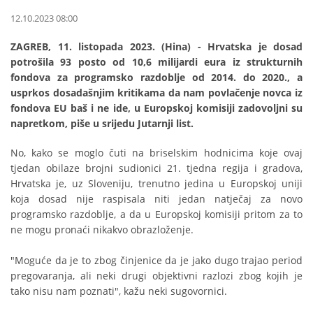
12.10.2023 08:00
ZAGREB, 11. listopada 2023. (Hina) - Hrvatska je dosad
potrošila 93 posto od 10,6 milijardi eura iz strukturnih
fondova za programsko razdoblje od 2014. do 2020., a
usprkos dosadašnjim kritikama da nam povlačenje novca iz
fondova EU baš i ne ide, u Europskoj komisiji zadovoljni su
napretkom, piše u srijedu Jutarnji list.
No, kako se moglo čuti na briselskim hodnicima koje ovaj
tjedan obilaze brojni sudionici 21. tjedna regija i gradova,
Hrvatska je, uz Sloveniju, trenutno jedina u Europskoj uniji
koja dosad nije raspisala niti jedan natječaj za novo
programsko razdoblje, a da u Europskoj komisiji pritom za to
ne mogu pronaći nikakvo obrazloženje.
"Moguće da je to zbog činjenice da je jako dugo trajao period
pregovaranja, ali neki drugi objektivni razlozi zbog kojih je
tako nisu nam poznati", kažu neki sugovornici.