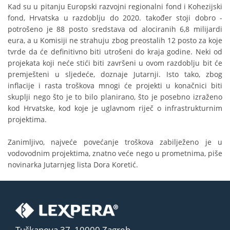
Kad su u pitanju Europski razvojni regionalni fond i Kohezijski
fond, Hrvatska u razdoblju do 2020. također stoji dobro -
potrošeno je 88 posto sredstava od alociranih 6,8 milijardi
eura, a u Komisiji ne strahuju zbog preostalih 12 posto za koje
tvrde da će definitivno biti utrošeni do kraja godine. Neki od
projekata koji neće stići biti završeni u ovom razdoblju bit će
premješteni u sljedeće, doznaje Jutarnji. Isto tako, zbog
inflacije i rasta troškova mnogi će projekti u konačnici biti
skuplji nego što je to bilo planirano, što je posebno izraženo
kod Hrvatske, kod koje je uglavnom riječ o infrastrukturnim
projektima.
Zanimljivo, najveće povećanje troškova zabilježeno je u
vodovodnim projektima, znatno veće nego u prometnima, piše
novinarka Jutarnjeg lista Dora Koretić.
Tuškanova 37, 10000 Zagreb